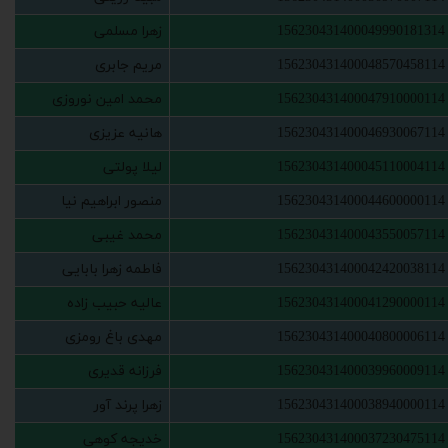
156230431400049990181314
‫زهرا مسلمی‬‏
156230431400048570458114
‫مریم جابری‬‏
156230431400047910000114
‫محمد امین نوروزی‬‏
156230431400046930067114
‫هانیه عزیزی‬‏
156230431400045110004114
‫لیلا پولتی
156230431400044600000114
‫منصور ابراهیم نیا‬‏
156230431400043550057114
‫محمد غیبی
156230431400042420038114
‫فاطمه زهرا بابایی‬‏
156230431400041290000114
‫عالیه حبیب زاده‬‏
156230431400040800006114
‫مهدی باغ رومزی‬‏
156230431400039960009114
‫فرزانه قدیری‬‏
156230431400038940000114
‫زهرا پرند آور‬‏
156230431400037230475114
‫خدیجه کوهی‬‏