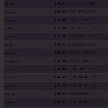
156230431700103163177611
‫سحر افشاری‬
156230431700102720448111
‫زینب کردارشا‬
156230431700101740006111
‫مریم کیانی
156230431700100250535111
‫علی خادم عال‬
156230431700099883761111
‫سهیلا فلاحی‬
156230431700098320759111
‫زهرا خورند‬‏
156230431700097469647111
‫کوثر محمدپو‬
156230431700096140000111
‫نفیسه بخشی د
156230431700095010759111
‫مهرسا نجفی پ‬
156230431700094820046111
‫هانیه میرباق
156230431700093840000111
‫مهرانگیز عزی
156230431700092650009111
‫حوریه موافق‬
156230431700091550009111
‫حنانه شکیبا‬