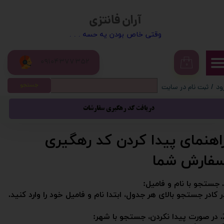
آران فانتزی
حساب کاربری من
​​وقتی خاص بودن یه حسه . . .
تغییر گذر واژه
09104377352
سفارشات
۰
جستجو
ود
/
ثبت نام در سایت
خروج از حساب کاربری
دریافت کد رهگیری سفارشات
راهنمای پیدا کردن کد رهگیری
فارش شما
ر کادر جستجو بالای هر جدول، ابتدا نام و فامیل خود را وارد کنید.
جستجو با شهر: