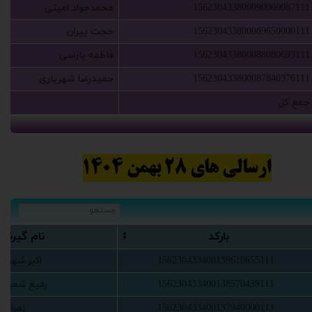
156230433800090060087111
‫محمدجواد امینی‬‏
156230433800089650000111
‫حجت پیران‬‏
156230433800088080693111
‫فاطمه پارسی‬‏
156230433800087840376111
‫حمیدرضا شهریاری‬‏
‫جمع کل‬‏
ارسالی های 28 بهمن 1404
‫بارکد‬‏
‫نام گ‬‏یرنده
156230433400139610655111
‫اکبر شهبازی‬
156230433400138570439111
‫رفیع شعبانپو‬
156230433400137940000111
‫زهرا‬‏