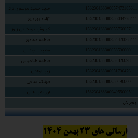
156230433300057473165611
‫سید حمید موسوی نزاد‬‏
156230433300056084778111
‫آزاده بهروزی‬‏
156230433300055760057111
‫کوروش درخشانی زنوز‬‏
156230433300054420008111
‫فاطمه عمادی‬‏
156230433300053500000111
‫هانیه امجدیان‬‏
156230433300052820098111
‫فاطمه طباطبایی‬‏
156230433300051790476111
‫زیبا اولادی‬‏
156230433300050190000111
‫فرشته ساقی‬‏
156230433300049550005111
‫ارزو موسایی‬‏
‫جمع کل‬‏
ارسالی های 23 بهمن 1404