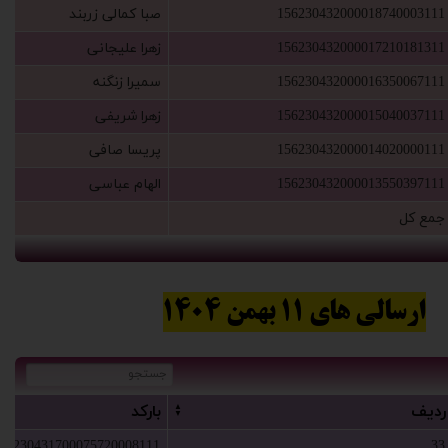
156230432000018740003111
‫صبا کمالی زربند‬‏
156230432000017210181311
‫زهرا علیجانی
156230432000016350067111
‫سمیرا زنگنه
156230432000015040037111
‫زهرا شریفی
156230432000014020000111
‫پریسا صافی
156230432000013550397111
‫الهام عباسی‬‏
‫جمع کل‬‏
ارسالی های 11 بهمن 1404
ردیف
بارکد
56230431700075720008111
33