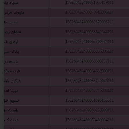
156230432400071033169111
‫سجاد رضائ
156230432400070910006111
‫علیرضا طرفی 
156230432400069370096111
‫حسن خلیق‬‏
156230432400068640944111
‫ماهان رجب زا‬
156230432400067300484111
‫ایمان خلیلی‬
156230432400066350005111
‫یگانه سپهری‬
156230432400065500757111
‫یاسمن رخشا‬
156230432400064630000111
‫فریده هاشم‬
156230432400063720049111
‫مژگان خراسا
156230432400062740003111
‫مبینا امجدی‬
156230432400061893165611
‫نسیم حق گو‬
156230432400060230000111
‫راضیه عزمی‬
156230432400059480004111
‫میثم کریمی‬