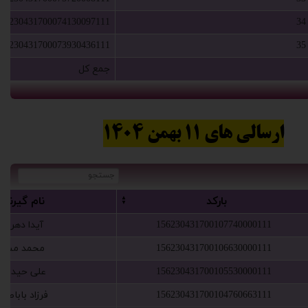
56230431700074130097111
34
56230431700073930436111
35
‫جمع کل‬‏
ارسالی های 11 بهمن 1404
‫بارکد‬‏
‫نام گ‬‏یرنده
156230431700107740000111
‫آیدا دهرون
156230431700106630000111
‫محمد مسرور‬
156230431700105530000111
‫علی حیدرزاد‬
156230431700104760663111
‫فرزاد باباصفر‬