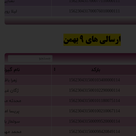
156230431700077110000111
‫نعنایی
156230431700076010000111
‫لیلا رویان‬‏
ارسالی های 9 بهمن
‫بارکد‬‏
‫نام گ‬‏یرنده
156230431500103400000114
‫زهرا باقری‬‏
156230431500102290000114
‫ژگان غیاثی
156230431500101180075114
‫محدثه مظفر‬
156230431500100210067114
‫پریسا امیر
156230431500099520000114
‫سولماز باقری‬
156230431500098420849114
‫محمد مهرآذی‬