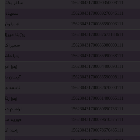
156230431700090350008111
‫ساغر بختیارو‬
156230431700089270046111
‫سعیده آلو‬‏
156230431700088590003111
‫اهورا وثوق
156230431700087673183611
‫روژینا میرزاآق
156230431700086080000111
‫سمیرا کمالی‬
156230431700085990038111
‫زهرا هاشمی‬
156230431700084400693111
‫زهرا آدینه‬‏
156230431700083590008111
‫آیسان بابای
156230431700082670000111
‫فاطمه جهان
156230431700081480065111
‫زهرا زنگنه‬‏
156230431700080690733111
‫ابراهیم محمد‬
156230431700079610375111
‫حوریه مسلم‬
156230431700078670485111
‫راحله اکبری