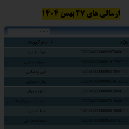
ارسالی های 27 بهمن 1404
‫بارکد‬‏
‫نام گ‬‏یرنده
156230433300092670000111
‫زهره جلینی‬‏
156230433300091617557111
‫رضوان حاجبی‬‏
156230433300090370947111
‫علی رمضانی‬‏
156230433300089548143111
‫نهال سهرابی‬‏
156230433300088820006111
‫دایان همولی‬‏
156230433300087610646111
‫سید محسن رکن الدینی‬‏
156230433300086010000111
‫مینا فدایی‬‏
156230433300085333761111
‫محدثه فلاحی‬‏