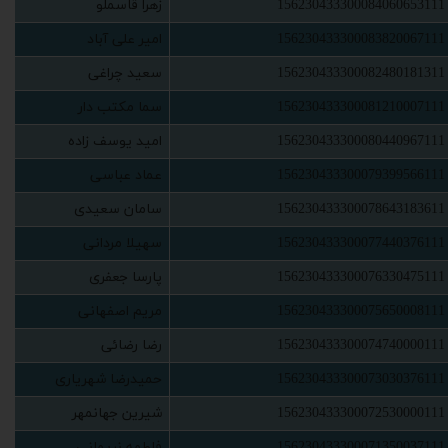
156230433300084060653111
‫زهرا قاسملو‬‏
156230433300083820067111
‫امیر علی آباد‬‏
156230433300082480181311
‫سعید چراغی‬‏
156230433300081210007111
‫سما مکتب دار‬‏
156230433300080440967111
‫امید یوسف زاده‬‏
156230433300079399566111
‫عماد عباسی‬‏
156230433300078643183611
‫سامان سعیدی‬‏
156230433300077440376111
‫سهیلا مردانی‬‏
156230433300076330475111
‫پارسا جعفری‬‏
156230433300075650008111
‫مریم اصفهانی‬‏
156230433300074740000111
‫رضا رضائی‬‏
156230433300073030376111
‫حمیدرضا شهریاری‬‏
156230433300072530000111
‫شیرین جهانمهر‬‏
156230433300071350037111
‫فاطمه نریمانی‬‏