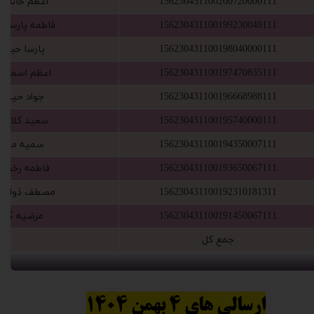
156230431100200720000111
‫اعظم خاناباد‬
156230431100199230048111
‫فاطمه پارسام‬
156230431100198040000111
‫پارسا حبیب
156230431100197470835111
‫اعظم اسماعی‬
156230431100196668988111
‫جواد حیدری‬
156230431100195740000111
‫سعید کلاه
156230431100194350007111
‫سمیه میر
156230431100193650067111
‫فاطمه رخشا
156230431100192310181311
‫مصطف ذوالفقا‬
156230431100191450067111
‫مرضیه گمار‬
‫جمع کل‬‏
ارسالی های 4 بهمن 1404