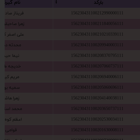
‫بارکد‬‏
‫نام گ‬‏یرنده
156230431100212990000111
‫فریناز صادق زا‬
156230431100211840056111
‫زهرا صاحبقران ‬
156230431100210210339111
‫علی اصفر کاظ‬
156230431100209940003111
‫محدثه دهقا‬
156230431100208370795111
‫نیما حیدری‬
156230431100207060737111
‫خدیجه طالب
156230431100206940006111
‫مریم کیانی
156230431100205060696111
‫سمیه بهاری‬
156230431100204140038111
‫زهرا هاشمی‬
156230431100203650737111
‫محمد استخر‬
156230431100202530034111
‫اعظم کوه پیم‬
156230431100201630008111
‫قوامی فر‬‏