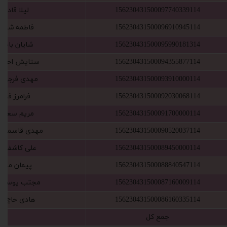
156230431500097740339114
‫لیلا قادری‬‏
156230431500096910945114
‫فاطمه شیرد
156230431500095990181314
‫شایان باجلال‬
156230431500094355877114
‫ستایش احمدزا‬
156230431500093910000114
‫مهدی فرجی ص
156230431500092030068114
‫فرامرز فرسا‬‏
156230431500091700000114
‫مریم سعیدی‬
156230431500090520037114
‫مهدی قاسمی م‬
156230431500089450000114
‫علی کاشف زاد‬
156230431500088840547114
‫پیمان مهری‬
156230431500087160009114
‫مجتب یوسفی ر‬
156230431500086160335114
‫هادی حاج قل‬
‫جمع کل‬‏