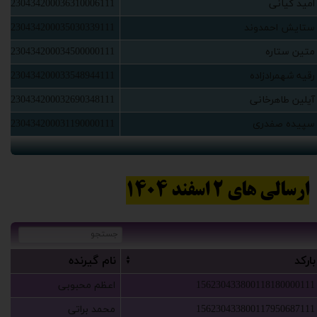
‫امید کیانی‬‏
156230434200036310006111
‫ستایش احمدوند‬‏
156230434200035030339111
‫متین ستاره‬‏
156230434200034500000111
‫رقیه شهمرادزاده‬‏
156230434200033548944111
‫آیلین طاهرخانی‬‏
156230434200032690348111
‫سپیده صفدری‬‏
156230434200031190000111
ارسالی های 2 اسفند 1404
‫بارکد‬‏
‫نام گ‬‏یرنده
156230433800118180000111
‫اعظم محبوبی‬‏
156230433800117950687111
‫محمد براتی‬‏