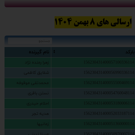
ارسالی های 8 بهمن 1404
‫بارکد‬‏
‫نام گ‬‏یرنده
156230431400057100336114
‫زهرا رمنده نژاد‬‏
156230431400056990336114
‫شقایق کاظمی‬‏
156230431400055500469114
‫محمدتقی موقوفه‬‏
156230431400054760048114
‫نستن باقری‬‏
156230431400053180006114
‫احلام حیدری‬‏
156230431400052033187114
‫هدیه تجر‬‏
156230431400051360000114
‫زمانیها‬‏
156230431400050970007114
‫مبینا زرینی