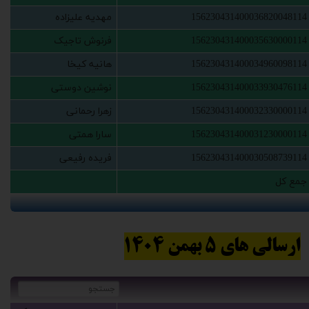
156230431400036820048114
مهدیه علیزاده
156230431400035630000114
‫فرنوش تاجیک‬‏
156230431400034960098114
‫هانیه کیخا‬‏
156230431400033930476114
نوشین دوستی
156230431400032330000114
‫زهرا رحمانی
156230431400031230000114
‫سارا همتی
156230431400030508739114
‫فریده رفیعی‬‏
‫جمع کل‬‏
ارسالی های 5 بهمن 1404