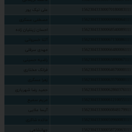
156230433300070180083111
‫علی نیک پور‬‏
156230433300069990064111
‫مصطفی عسکری‬‏
156230433300068540089111
‫احسان زینلیان زاده‬‏
156230433300067130086111
‫آتنا خسروانی‬‏
156230433300066480006111
‫مهدی سرقلی‬‏
156230433300065890067111
‫راضیه حسینی‬‏
156230433300064670000111
‫فرانک مختاری‬‏
156230433300063570000111
‫زهرا عسگری‬‏
156230433300062860376111
‫حمید رضا شهریاری‬‏
156230433300061210055111
‫مریم سمیع‬‏
156230433300060848179911
‫آیسا علایی‬‏
156230433300059960083111
‫مائده شاکری‬‏
156230433300058720063111
‫جهانشاهی‬‏