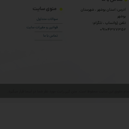
منوی سایت
آدرس: استان بوشهر ، شهرستان
بوشهر
سوالات متداول
تلفن (واتساپ ، تلگرام:
قوانین و مقررات سایت
۰9104377352
تماس با ما
مام حقوق این سایت محفوظ است. متن کپی رایت مورد نظر شما در اینجا قرار میگیرد.