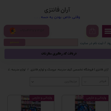
آران فانتزی
حساب کاربری من
​​وقتی خاص بودن یه حسه . . .
تغییر گذر واژه
09104377352
سفارشات
۰
جستجو
ود
/
ثبت نام در سایت
خروج از حساب کاربری
دریافت کد رهگیری سفارشات
آران فانتزی | فروشگاه تخصصی کیف مدرسه، عروسک و لوازم فانتزی
لوازم مدرسه
کیف م
مرتبط‌ترین
وارداتی و خارجی
وارداتی و خارجی