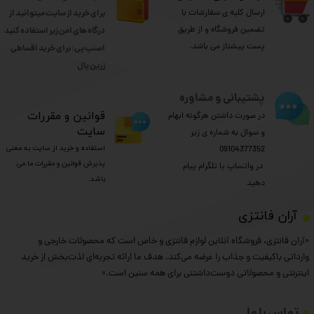
ارسال کلیه ی سفارشات با
برای خرید از سایت میتوانید از
تضمین فروشگاه و از طریق
درگاه های امن زیر استفاده کنید
پست پیشتاز می باشد.
اسنپ پی: برای خرید اقساطی
​​​​​​​زرین پال
پشتیبانی و مشاوره
​قوانین و مقررات
در صورت داشتن هرگونه ابهام
سایت
و سوال به شماره ی زیر
استفاده و خرید از سایت به معنی
09104377352
پذیرش قوانین و مقررات ما می
​​​​​​​ در واتساپ یا تلگرام پیام
باشد.
دهید
​آران فانتزی
«آران فانتزی، فروشگاه آنلاین لوازم فانتزی و خاص است که محصولات خارجی و
وارداتی باکیفیت و جذاب را عرضه می‌کند. هدف ما ارائه تجربه‌ای لذت‌بخش از خرید
اینترنتی و محصولاتی دوست‌داشتنی برای همه سنین است.»
تماس با ما