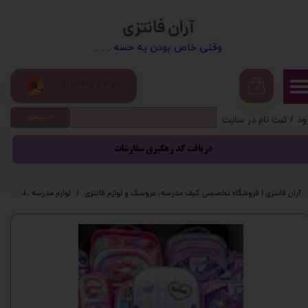
آران فانتزی
حساب کاربری من
​​وقتی خاص بودن یه حسه . . .
تغییر گذر واژه
09104377352
سفارشات
۰
جستجو
ود
/
ثبت نام در سایت
خروج از حساب کاربری
دریافت کد رهگیری سفارشات
آران فانتزی | فروشگاه تخصصی کیف مدرسه، عروسک و لوازم فانتزی
لوازم مدرسه
لوازم 