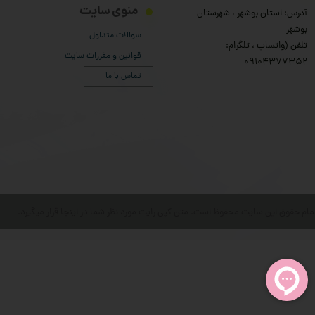
منوی سایت
آدرس: استان بوشهر ، شهرستان
بوشهر
سوالات متداول
تلفن (واتساپ ، تلگرام:
قوانین و مقررات سایت
۰9104377352
تماس با ما
مام حقوق این سایت محفوظ است. متن کپی رایت مورد نظر شما در اینجا قرار میگیرد.