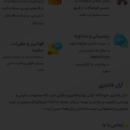
ارسال کلیه ی سفارشات با
برای خرید از سایت میتوانید از
تضمین فروشگاه و از طریق
درگاه های امن زیر استفاده کنید
پست پیشتاز می باشد.
اسنپ پی: برای خرید اقساطی
​​​​​​​زرین پال
پشتیبانی و مشاوره
​قوانین و مقررات
در صورت داشتن هرگونه ابهام
سایت
و سوال به شماره ی زیر
استفاده و خرید از سایت به معنی
09104377352
پذیرش قوانین و مقررات ما می
​​​​​​​ در واتساپ یا تلگرام پیام
باشد.
دهید
​آران فانتزی
«آران فانتزی، فروشگاه آنلاین لوازم فانتزی و خاص است که محصولات خارجی و
وارداتی باکیفیت و جذاب را عرضه می‌کند. هدف ما ارائه تجربه‌ای لذت‌بخش از خرید
اینترنتی و محصولاتی دوست‌داشتنی برای همه سنین است.»
تماس با ما