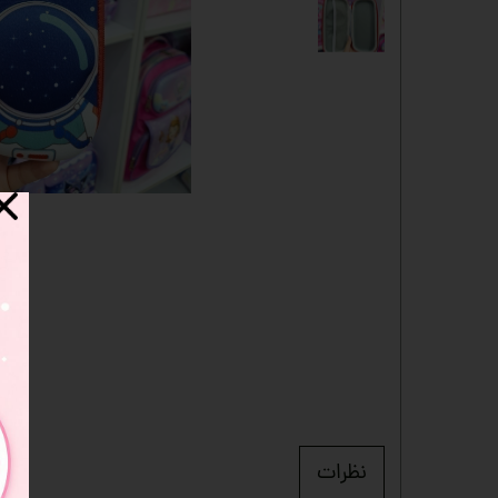
دفترچه
شانسی
مدادرنگی
استیک نوت
خط کش
چسب ماتیکی
مداد فانتزی
قمقمه
ست لوازم تحریر فانتزی
ظرف غذا
لوازم التحریر
نظرات