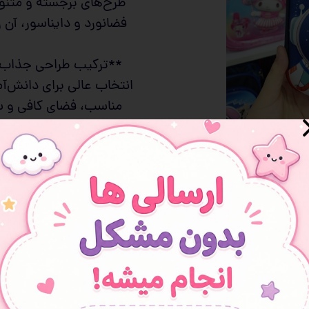
طرح‌های برجسته و متنوع
فضانورد و دایناسور، آن 
 و سوپرایز
**ترکیب طراحی جذاب 
انتخاب عالی برای دانش‌آ
مناسب، فضای کافی و س
اگر به دنبال یک جامداد
مطلوب** هستی، این مد
همین حا
کلیه عک
افزودن به علاقه مندی ها