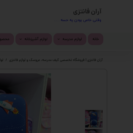
آران فانتزی
​​وقتی خاص بودن یه حسه . . .
خانه
لوازم مدرسه
لوازم آشپزخانه
محصول
کیف مدرسه
ماگ
محصول
آران فانتزی | فروشگاه تخصصی کیف مدرسه، عروسک و لوازم فانتزی
لوا
تراش
استیک
پاک کن
چسب 
خودکار
دسته 
روان نویس
کیف ف
اتود
چسب ز
جامدادی
پک ها
دفتر
گوی م