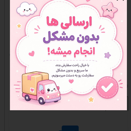
کیفیت عالی، ضد خط و موندگار
فوق‌العاده خوشگل و خاص برای اونایی که
دنبال یه جامدادی متفاوت هستن
این جامدادی فقط یه وسیله ساده برای نگهداری
مداد و خودکار نیست؛ یه اکسسوری خاصه که
استایل میز
ت رو متحول می‌کنه!
افزودن به علاقه مندی ها
نظرات