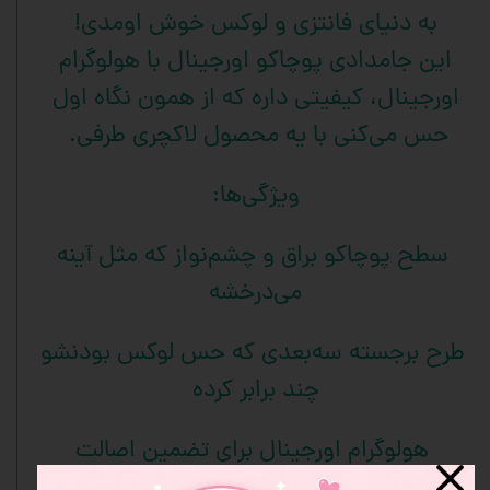
به دنیای فانتزی و لوکس خوش اومدی!
این جامدادی پوچاکو اورجینال با هولوگرام
اورجینال، کیفیتی داره که از همون نگاه اول
حس می‌کنی با یه محصول لاکچری طرفی.
ویژگی‌ها:
سطح پوچاکو براق و چشم‌نواز که مثل آینه
می‌درخشه
طرح برجسته سه‌بعدی که حس لوکس بودنشو
چند برابر کرده
هولوگرام اورجینال برای تضمین اصالت