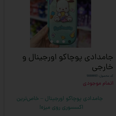
جامدادی پوچاکو اورجینال و
خارجی
کد محصول: 5668893
اتمام موجودی
جامدادی پوچاکو اورجینال – خاص‌ترین
اکسسوری روی میزه!