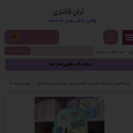
آران فانتزی
حساب کاربری من
​​وقتی خاص بودن یه حسه . . .
تغییر گذر واژه
09104377352
سفارشات
۰
جستجو
ود
/
ثبت نام در سایت
خروج از حساب کاربری
دریافت کد رهگیری سفارشات
آران فانتزی | فروشگاه تخصصی کیف مدرسه، عروسک و لوازم فانتزی
لوازم مدرسه
لوازم 