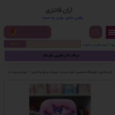
آران فانتزی
حساب کاربری من
​​وقتی خاص بودن یه حسه . . .
تغییر گذر واژه
09104377352
سفارشات
۰
جستجو
ود
/
ثبت نام در سایت
خروج از حساب کاربری
دریافت کد رهگیری سفارشات
آران فانتزی | فروشگاه تخصصی کیف مدرسه، عروسک و لوازم فانتزی
لوازم مدرسه
لوازم 