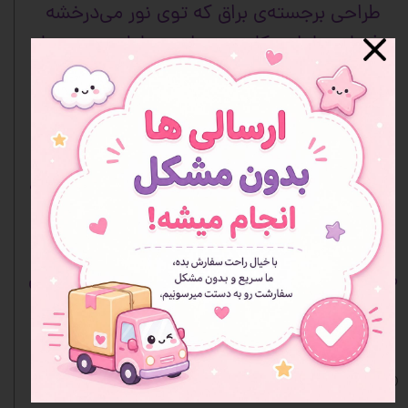
طراحی برجسته‌ی براق که توی نور می‌درخشه
فضای جادار و کاربردی برای وسایل مدرسه یا
لوازم‌التحریر
مناسب برای هدیه و سورپرایز کردن آدمای
خاص
این جامدادی‌ها فقط یه وسیله ساده نیستن، یه
آیتم فانتزی و لاکچری‌ان که روی میز هر کسی
بدرخشن
موجودی‌شون محدوده و زود تموم می‌شن، پس
اگه دنبال یه جامدادی خاص و یونیک هستی،
همین الان انتخا
بش کن
افزودن به علاقه مندی ها