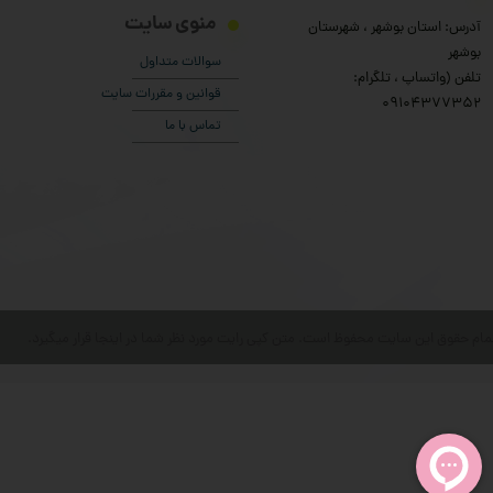
منوی سایت
آدرس: استان بوشهر ، شهرستان
بوشهر
سوالات متداول
تلفن (واتساپ ، تلگرام:
قوانین و مقررات سایت
۰9104377352
تماس با ما
مام حقوق این سایت محفوظ است. متن کپی رایت مورد نظر شما در اینجا قرار میگیرد.