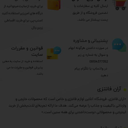
ارسال کلیه ی سفارشات با
برای خرید از سایت میتوانید از
تضمین فروشگاه و از طریق
درگاه های امن زیر استفاده کنید
پست پیشتاز می باشد.
اسنپ پی: برای خرید اقساطی
​​​​​​​زرین پال
پشتیبانی و مشاوره
​قوانین و مقررات
در صورت داشتن هرگونه ابهام
سایت
و سوال به شماره ی زیر
استفاده و خرید از سایت به معنی
09104377352
پذیرش قوانین و مقررات ما می
​​​​​​​ در واتساپ یا تلگرام پیام
باشد.
دهید
​آران فانتزی
«آران فانتزی، فروشگاه آنلاین لوازم فانتزی و خاص است که محصولات خارجی و
وارداتی باکیفیت و جذاب را عرضه می‌کند. هدف ما ارائه تجربه‌ای لذت‌بخش از خرید
اینترنتی و محصولاتی دوست‌داشتنی برای همه سنین است.»