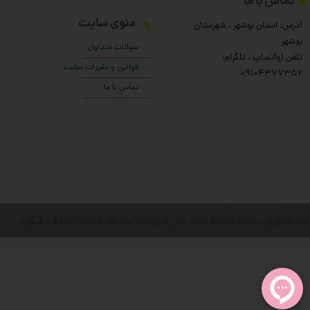
تماس با ما
منوی سایت
آدرس: استان بوشهر ، شهرستان
بوشهر
سوالات متداول
تلفن (واتساپ ، تلگرام:
قوانین و مقررات سایت
۰9104377352
تماس با ما
مام حقوق این سایت محفوظ است. متن کپی رایت مورد نظر شما در اینجا قرار میگیرد.