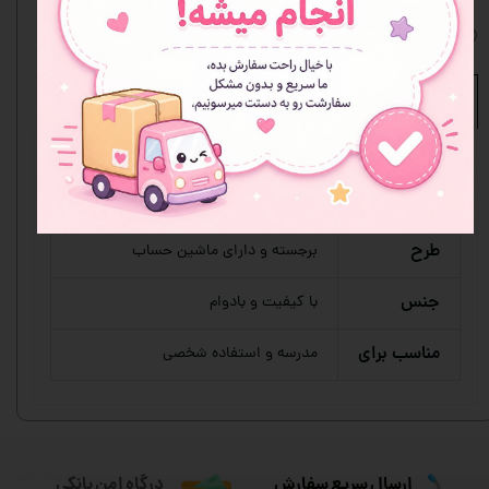
افزودن به علاقه مندی ها
نظرات
مشخصات محصول
نوع
جامدادی فانتزی
محصول
طرح
برجسته و دارای ماشین حساب
جنس
با کیفیت و بادوام
مناسب برای
مدرسه و استفاده شخصی
ارسال سریع سفارش
درگاه امن بانکی