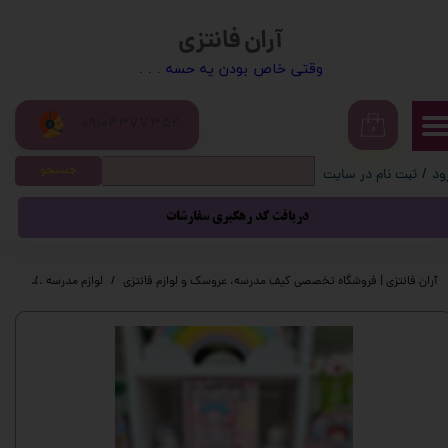
آران فانتزی
حساب کاربری من
​​وقتی خاص بودن یه حسه . . .
تغییر گذر واژه
09104377352
سفارشات
۰
جستجو
ود
/
ثبت نام در سایت
خروج از حساب کاربری
دریافت کد رهگیری سفارشات
آران فانتزی | فروشگاه تخصصی کیف مدرسه، عروسک و لوازم فانتزی
لوازم مدرسه
لوازم 