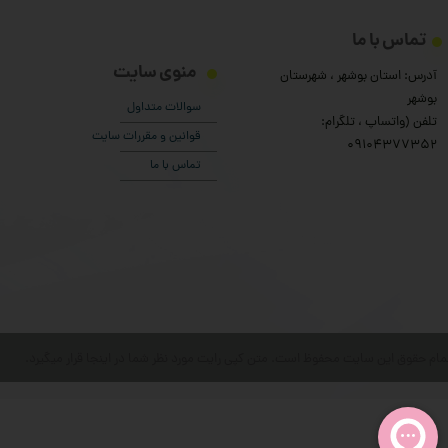
تماس با ما
منوی سایت
آدرس: استان بوشهر ، شهرستان
بوشهر
سوالات متداول
تلفن (واتساپ ، تلگرام:
قوانین و مقررات سایت
۰9104377352
تماس با ما
مام حقوق این سایت محفوظ است. متن کپی رایت مورد نظر شما در اینجا قرار میگیرد.