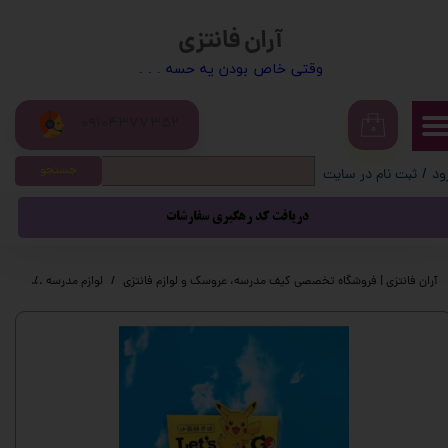
آران فانتزی
حساب کاربری من
​​وقتی خاص بودن یه حسه . . .
تغییر گذر واژه
09104377352
سفارشات
۰
جستجو
ود
/
ثبت نام در سایت
خروج از حساب کاربری
دریافت کد رهگیری سفارشات
آران فانتزی | فروشگاه تخصصی کیف مدرسه، عروسک و لوازم فانتزی
لوازم مدرسه
لوازم 