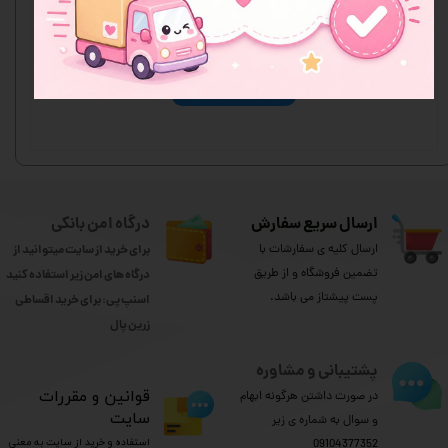
اولین نفری باشید که نظر می‌دهید
ثبت نظر
ارسال سریع سفارش
درگاه امن بانکی
ارسال کلیه ی سفارشات با
برای خرید از سایت میتوانید از
تضمین فروشگاه و از طریق
درگاه های امن زیر استفاده کنید
پست پیشتاز می باشد.
اسنپ پی: برای خرید اقساطی
​​​​​​​زرین پال
پشتیبانی و مشاوره
​قوانین و مقررات
در صورت داشتن هرگونه ابهام
سایت
و سوال به شماره ی زیر
استفاده و خرید از سایت به معنی
09104377352