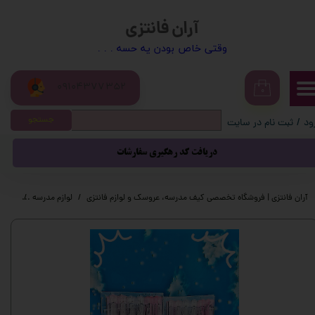
آران فانتزی
حساب کاربری من
​​وقتی خاص بودن یه حسه . . .
تغییر گذر واژه
09104377352
سفارشات
۰
جستجو
ود
/
ثبت نام در سایت
خروج از حساب کاربری
دریافت کد رهگیری سفارشات
آران فانتزی | فروشگاه تخصصی کیف مدرسه، عروسک و لوازم فانتزی
لوازم مدرسه
لوازم 