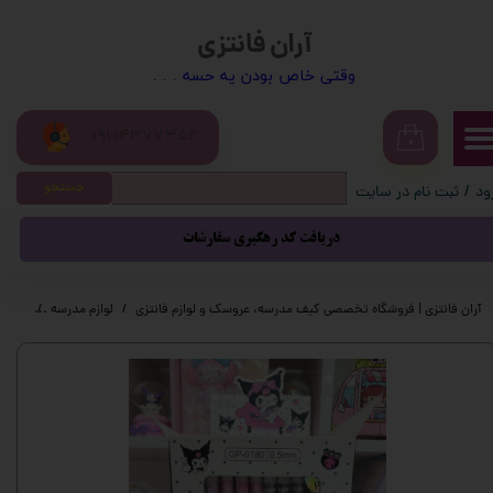
آران فانتزی
حساب کاربری من
​​وقتی خاص بودن یه حسه . . .
تغییر گذر واژه
09104377352
سفارشات
۰
جستجو
ود
/
ثبت نام در سایت
خروج از حساب کاربری
دریافت کد رهگیری سفارشات
آران فانتزی | فروشگاه تخصصی کیف مدرسه، عروسک و لوازم فانتزی
لوازم مدرسه
لوازم 