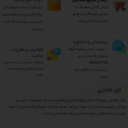
ارسال سریع سفارش
درگاه امن بانکی
ارسال کلیه ی سفارشات با
برای خرید از سایت میتوانید از
تضمین فروشگاه و از طریق
درگاه های امن زیر استفاده کنید
پست پیشتاز می باشد.
اسنپ پی: برای خرید اقساطی
​​​​​​​زرین پال
پشتیبانی و مشاوره
​قوانین و مقررات
در صورت داشتن هرگونه ابهام
سایت
و سوال به شماره ی زیر
استفاده و خرید از سایت به معنی
09104377352
پذیرش قوانین و مقررات ما می
​​​​​​​ در واتساپ یا تلگرام پیام
باشد.
دهید
​آران فانتزی
«آران فانتزی، فروشگاه آنلاین لوازم فانتزی و خاص است که محصولات خارجی و
وارداتی باکیفیت و جذاب را عرضه می‌کند. هدف ما ارائه تجربه‌ای لذت‌بخش از خرید
اینترنتی و محصولاتی دوست‌داشتنی برای همه سنین است.»