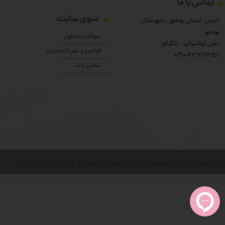
تماس با ما
منوی سایت
آدرس: استان بوشهر ، شهرستان
بوشهر
سوالات متداول
تلفن (واتساپ ، تلگرام:
قوانین و مقررات سایت
۰9104377352
تماس با ما
مام حقوق این سایت محفوظ است. متن کپی رایت مورد نظر شما در اینجا قرار میگیرد.