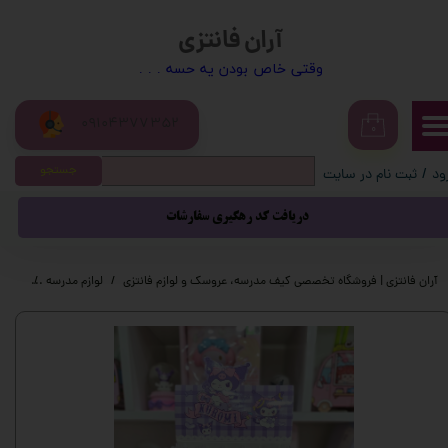
آران فانتزی
حساب کاربری من
​​وقتی خاص بودن یه حسه . . .
تغییر گذر واژه
09104377352
سفارشات
۰
جستجو
ود
/
ثبت نام در سایت
خروج از حساب کاربری
دریافت کد رهگیری سفارشات
آران فانتزی | فروشگاه تخصصی کیف مدرسه، عروسک و لوازم فانتزی
لوازم مدرسه
لوازم 