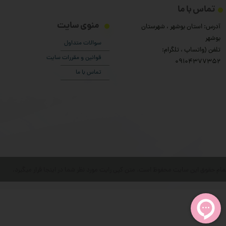
تماس با ما
منوی سایت
آدرس: استان بوشهر ، شهرستان
بوشهر
سوالات متداول
تلفن (واتساپ ، تلگرام:
قوانین و مقررات سایت
۰9104377352
تماس با ما
مام حقوق این سایت محفوظ است. متن کپی رایت مورد نظر شما در اینجا قرار میگیرد.