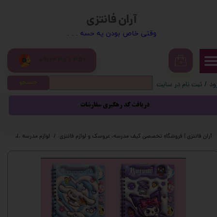
آران فانتزی
حساب کاربری من
​​وقتی خاص بودن یه حسه . . .
تغییر گذر واژه
09104377352
سفارشات
۰
جستجو
ود
/
ثبت نام در سایت
خروج از حساب کاربری
دریافت کد رهگیری سفارشات
آران فانتزی | فروشگاه تخصصی کیف مدرسه، عروسک و لوازم فانتزی
لوازم مدرسه
لوازم 