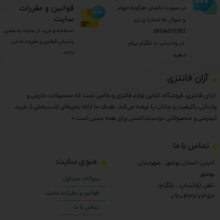
​قوانین و مقررات
در صورت داشتن هرگونه ابهام
سایت
و سوال به شماره ی زیر
استفاده و خرید از سایت به معنی
09104377352
پذیرش قوانین و مقررات ما می
​​​​​​​ در واتساپ یا تلگرام پیام
باشد.
دهید
​آران فانتزی
«آران فانتزی، فروشگاه آنلاین لوازم فانتزی و خاص است که محصولات خارجی و
وارداتی باکیفیت و جذاب را عرضه می‌کند. هدف ما ارائه تجربه‌ای لذت‌بخش از خرید
اینترنتی و محصولاتی دوست‌داشتنی برای همه سنین است.»
تماس با ما
منوی سایت
آدرس: استان بوشهر ، شهرستان
بوشهر
سوالات متداول
تلفن (واتساپ ، تلگرام:
قوانین و مقررات سایت
۰9104377352
تماس با ما