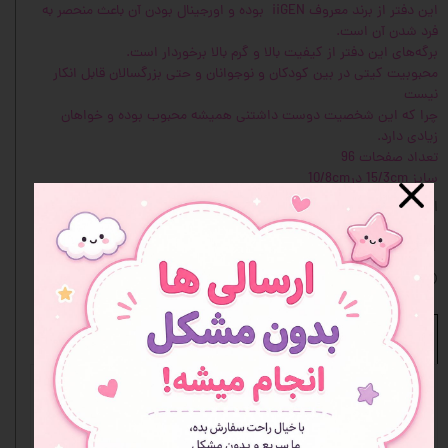
این دفتر از برند معروف iiGEN بوده و اورجینال بودن آن باعث منحصر به
فرد شدن آن است.
برگه‌های این دفتر از کیفیت بالا و گرم بالا برخوردار است.
محبوبیت کیتی در بین کودکان و نوجوانان و حتی بزرگسالان قابل انکار
نیست
چرا که این شخصیت دوست داشتنی همیشه محبوب بوده و خواهان
زیادی دارد.
تعداد صفحات 96
سایز 15/3cm در10/8cm
انتخاب مدل
تک
افزودن به علاقه مندی ها
نظرات