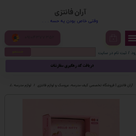
آران فانتزی
حساب کاربری من
​​وقتی خاص بودن یه حسه . . .
تغییر گذر واژه
09104377352
سفارشات
۰
جستجو
ود
/
ثبت نام در سایت
خروج از حساب کاربری
دریافت کد رهگیری سفارشات
آران فانتزی | فروشگاه تخصصی کیف مدرسه، عروسک و لوازم فانتزی
لوازم مدرسه
لوازم 