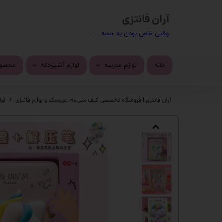
آران فانتزی
​​وقتی خاص بودن یه حسه . . .
خانه
لوازم مدرسه
لوازم آشپزخانه
محصول
کیف مدرسه
ماگ
محصول
آران فانتزی | فروشگاه تخصصی کیف مدرسه، عروسک و لوازم فانتزی
لوا
تراش
استیک
پاک کن
چسب 
خودکار
دسته 
روان نویس
کیف ف
اتود
چسب ز
جامدادی
پک ها
دفتر
گوی م