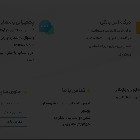
درگاه امن بانکی
پشتیبانی و مشاور
برای خرید از سایت میتوانید از
در صورت داشتن هرگونه 
و سوال به شماره ی زیر
درگاه های امن زیر استفاده کنید
09104377352
اسنپ پی: برای خرید اقساطی
​​​​​​​ در واتساپ یا تلگرام پیا
​​​​​​​زرین پال
دهید
تماس با ما
ارجی و وارداتی
منوی سای
رید اینترنتی و
آدرس: استان بوشهر ، شهرستان
سوالات متداول
بوشهر
قوانین و مقرر
تلفن (واتساپ ، تلگرام:
تماس با ما
۰9104377352