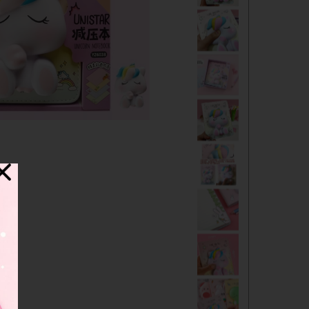
دفترچه
شانسی
مدادرنگی
استیک نوت
خط کش
چسب ماتیکی
مداد فانتزی
قمقمه
ست لوازم تحریر فانتزی
ظرف غذا
لوازم التحریر