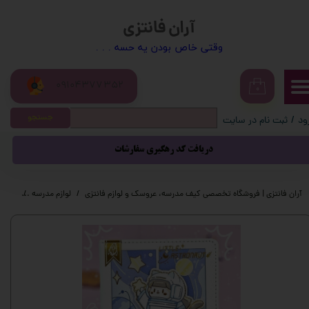
آران فانتزی
حساب کاربری من
​​وقتی خاص بودن یه حسه . . .
تغییر گذر واژه
09104377352
سفارشات
۰
جستجو
ود
/
ثبت نام در سایت
خروج از حساب کاربری
دریافت کد رهگیری سفارشات
آران فانتزی | فروشگاه تخصصی کیف مدرسه، عروسک و لوازم فانتزی
لوازم مدرسه
لوازم 