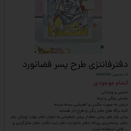
دفترفانتزی طرح پسر فضانورد
کد محصول: 23456789
اتمام موجودی
خارجی و وارداتی
جلدش پفکی و نرمه
دربش به صورت مگنتی و آهنربایی بسته میشه
کلیه برگه های دفتر رنگی و طرح دار هستند
برخی پلنر طور برخی خط‌دار برخی شطرنجی به عنوان دفتر بولت ژورنال، پلنر
،دفتر برنامه‌ریزی روزانه ،دفتر خاطرات، دفتر ثبت نکات ،دفتر شکرگزاری و
... قابل استفاده است.