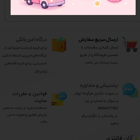
ارسال سریع سفارش
درگاه امن بانکی
ارسال کلیه ی سفارشات با
برای خرید از سایت میتوانید از
تضمین فروشگاه و از طریق
درگاه های امن زیر استفاده کنید
پست پیشتاز می باشد.
اسنپ پی: برای خرید اقساطی
​​​​​​​زرین پال
پشتیبانی و مشاوره
​قوانین و مقررات
در صورت داشتن هرگونه ابهام
سایت
و سوال به شماره ی زیر
استفاده و خرید از سایت به معنی
09104377352
پذیرش قوانین و مقررات ما می
​​​​​​​ در واتساپ یا تلگرام پیام
باشد.
دهید
​آران فانتزی