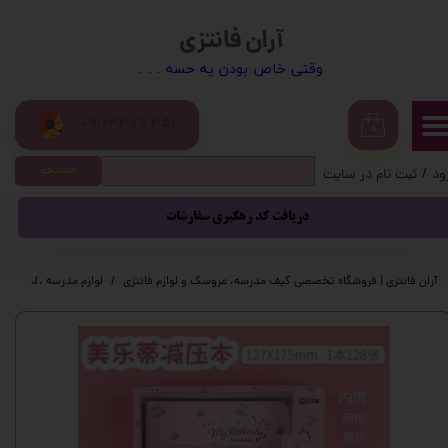
آران فانتزی
حساب کاربری من
​​وقتی خاص بودن یه حسه . . .
تغییر گذر واژه
09104377352
سفارشات
۰
جستجو
ود
/
ثبت نام در سایت
خروج از حساب کاربری
دریافت کد رهگیری سفارشات
آران فانتزی | فروشگاه تخصصی کیف مدرسه، عروسک و لوازم فانتزی
لوازم مدرسه
لوازم 