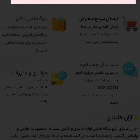
ارسال سریع سفارش
درگاه امن بانکی
ارسال کلیه ی سفارشات با
برای خرید از سایت میتوانید از
تضمین فروشگاه و از طریق
درگاه های امن زیر استفاده کنید
پست پیشتاز می باشد.
اسنپ پی: برای خرید اقساطی
​​​​​​​زرین پال
پشتیبانی و مشاوره
​قوانین و مقررات
در صورت داشتن هرگونه ابهام
سایت
و سوال به شماره ی زیر
استفاده و خرید از سایت به معنی
09104377352
پذیرش قوانین و مقررات ما می
​​​​​​​ در واتساپ یا تلگرام پیام
باشد.
دهید
​آران فانتزی
«آران فانتزی، فروشگاه آنلاین لوازم فانتزی و خاص است که محصولات خارجی و
وارداتی باکیفیت و جذاب را عرضه می‌کند. هدف ما ارائه تجربه‌ای لذت‌بخش از خرید