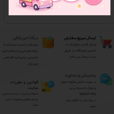
ثبت نظر
ارسال سریع سفارش
درگاه امن بانکی
ارسال کلیه ی سفارشات با
برای خرید از سایت میتوانید از
تضمین فروشگاه و از طریق
درگاه های امن زیر استفاده کنید
پست پیشتاز می باشد.
اسنپ پی: برای خرید اقساطی
​​​​​​​زرین پال
پشتیبانی و مشاوره
​قوانین و مقررات
در صورت داشتن هرگونه ابهام
سایت
و سوال به شماره ی زیر
استفاده و خرید از سایت به معنی
09104377352
پذیرش قوانین و مقررات ما می
​​​​​​​ در واتساپ یا تلگرام پیام
باشد.
دهید