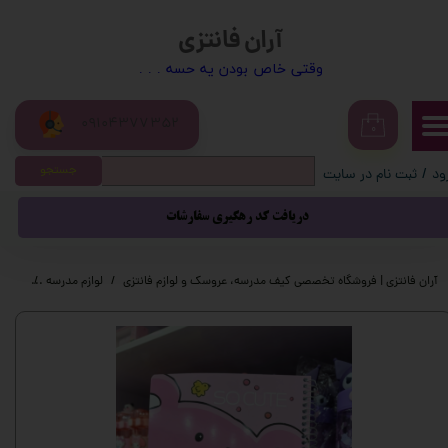
آران فانتزی
حساب کاربری من
​​وقتی خاص بودن یه حسه . . .
تغییر گذر واژه
09104377352
سفارشات
۰
جستجو
ود
/
ثبت نام در سایت
خروج از حساب کاربری
دریافت کد رهگیری سفارشات
آران فانتزی | فروشگاه تخصصی کیف مدرسه، عروسک و لوازم فانتزی
لوازم مدرسه
لوازم 