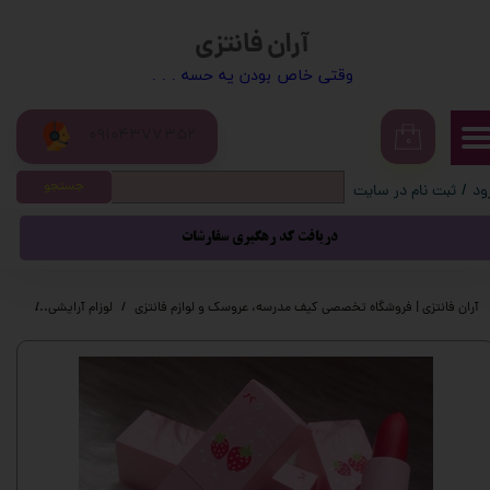
آران فانتزی
حساب کاربری من
​​وقتی خاص بودن یه حسه . . .
تغییر گذر واژه
09104377352
سفارشات
۰
جستجو
ود
/
ثبت نام در سایت
خروج از حساب کاربری
دریافت کد رهگیری سفارشات
آران فانتزی | فروشگاه تخصصی کیف مدرسه، عروسک و لوازم فانتزی
لوزام آرایشی
رژ لب