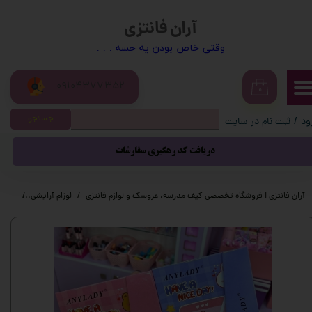
آران فانتزی
حساب کاربری من
​​وقتی خاص بودن یه حسه . . .
تغییر گذر واژه
09104377352
سفارشات
۰
جستجو
ود
/
ثبت نام در سایت
خروج از حساب کاربری
دریافت کد رهگیری سفارشات
آران فانتزی | فروشگاه تخصصی کیف مدرسه، عروسک و لوازم فانتزی
لوزام آرایشی
رژ لب