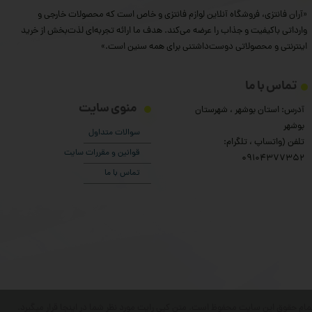
★
★
★
★
★
«آران فانتزی، فروشگاه آنلاین لوازم فانتزی و خاص است که محصولات خارجی و
وارداتی باکیفیت و جذاب را عرضه می‌کند. هدف ما ارائه تجربه‌ای لذت‌بخش از خرید
اینترنتی و محصولاتی دوست‌داشتنی برای همه سنین است.»
تماس با ما
منوی سایت
آدرس: استان بوشهر ، شهرستان
بوشهر
سوالات متداول
تلفن (واتساپ ، تلگرام:
قوانین و مقررات سایت
۰9104377352
تماس با ما
مام حقوق این سایت محفوظ است. متن کپی رایت مورد نظر شما در اینجا قرار میگیرد.