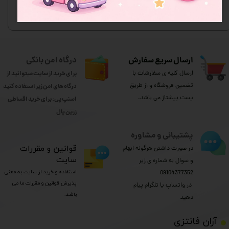
★
★
★
ارسال سریع سفارش
درگاه امن بانکی
ارسال کلیه ی سفارشات با
برای خرید از سایت میتوانید از
تضمین فروشگاه و از طریق
درگاه های امن زیر استفاده کنید
پست پیشتاز می باشد.
اسنپ پی: برای خرید اقساطی
​​​​​​​زرین پال
پشتیبانی و مشاوره
​قوانین و مقررات
در صورت داشتن هرگونه ابهام
سایت
و سوال به شماره ی زیر
استفاده و خرید از سایت به معنی
09104377352
پذیرش قوانین و مقررات ما می
​​​​​​​ در واتساپ یا تلگرام پیام
باشد.
دهید
​آران فانتزی