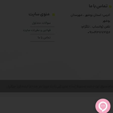
تماس با ما
منوی سایت
آدرس: استان بوشهر ، شهرستان
بوشهر
سوالات متداول
تلفن (واتساپ ، تلگرام:
قوانین و مقررات سایت
۰9104377352
تماس با ما
مام حقوق این سایت محفوظ است. متن کپی رایت مورد نظر شما در اینجا قرار میگیرد.