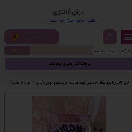
آران فانتزی
حساب کاربری من
​​وقتی خاص بودن یه حسه . . .
تغییر گذر واژه
09104377352
سفارشات
۰
جستجو
ود
/
ثبت نام در سایت
خروج از حساب کاربری
دریافت کد رهگیری سفارشات
آران فانتزی | فروشگاه تخصصی کیف مدرسه، عروسک و لوازم فانتزی
لوزام آرایشی
سایه