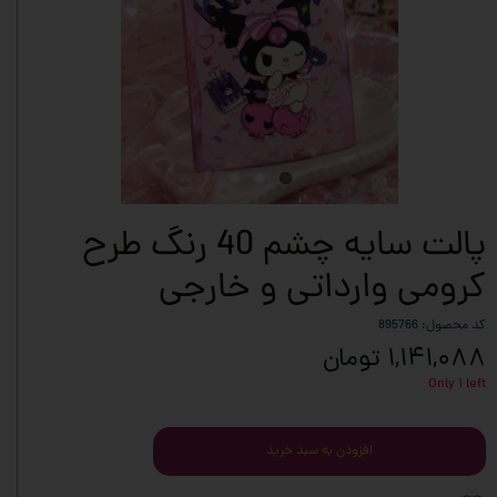
پالت سایه چشم 40 رنگ طرح
کرومی وارداتی و خارجی
کد محصول: 895766
۱,۱۴۱,۰۸۸ تومان
Only ۱ left
افزودن به سبد خرید