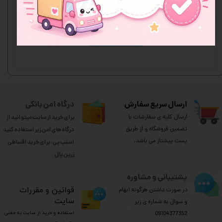
اولین نفری باشید که نظر می‌دهید
ثبت نظر
ارسال سریع سفارش
درگاه امن بانکی
ارسال کلیه ی سفارشات با
برای خرید از سایت میتوانید از
تضمین فروشگاه و از طریق
درگاه های امن زیر استفاده کنید
پست پیشتاز می باشد.
اسنپ پی: برای خرید اقساطی
​​​​​​​زرین پال
پشتیبانی و مشاوره
​قوانین و مقررات
در صورت داشتن هرگونه ابهام
سایت
و سوال به شماره ی زیر
استفاده و خرید از سایت به معنی
09104377352