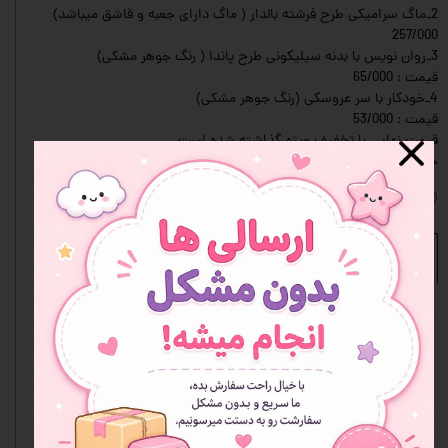
2_ماگ سرامیکی طرح فرشته بالدار ( ماگ دارای جعبه و قاشق میباشد)
257/000
3_روان نویس با بدنه سیلیکونی طرح پاندا ( رنگ جوهر مشکی)
قیمت : 65/000
4_خودکار با سر عروسکی (رنگ جوهر مشکی)
قیمت : 53/000
قیمت نهایی با تخفیف ویژه گذاشته شده است.
جعبه سبز رنگ موجود در عکس جزو اقلام ست نمیباشد
افزودن به علاقه مندی ها
نظرات
هنوز نظری ثبت نشده