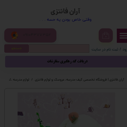
آران فانتزی
حساب کاربری من
​​وقتی خاص بودن یه حسه . . .
تغییر گذر واژه
09104377352
سفارشات
۰
جستجو
ود
/
ثبت نام در سایت
خروج از حساب کاربری
دریافت کد رهگیری سفارشات
آران فانتزی | فروشگاه تخصصی کیف مدرسه، عروسک و لوازم فانتزی
لوازم مدرسه
ست لوا