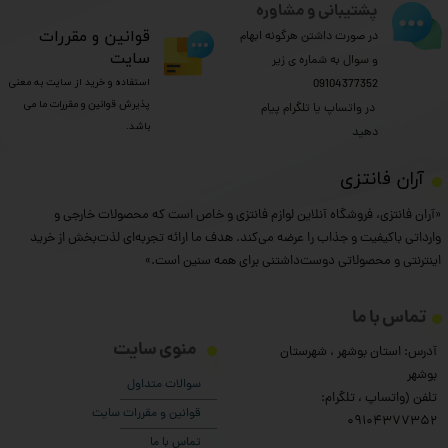
پشتیبانی و مشاوره
​قوانین و مقررات
در صورت داشتن هرگونه ابهام
سایت
و سوال به شماره ی زیر
استفاده و خرید از سایت به معنی
09104377352
پذیرش قوانین و مقررات ما می
​​​​​​​ در واتساپ یا تلگرام پیام
باشد.
دهید
​آران فانتزی
«آران فانتزی، فروشگاه آنلاین لوازم فانتزی و خاص است که محصولات خارجی و
وارداتی باکیفیت و جذاب را عرضه می‌کند. هدف ما ارائه تجربه‌ای لذت‌بخش از خرید
اینترنتی و محصولاتی دوست‌داشتنی برای همه سنین است.»
تماس با ما
منوی سایت
آدرس: استان بوشهر ، شهرستان
بوشهر
سوالات متداول
تلفن (واتساپ ، تلگرام:
قوانین و مقررات سایت
۰9104377352
تماس با ما