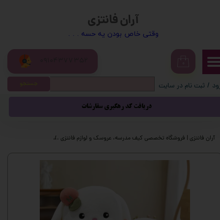
آران فانتزی
حساب کاربری من
​​وقتی خاص بودن یه حسه . . .
تغییر گذر واژه
09104377352
سفارشات
۰
جستجو
ود
/
ثبت نام در سایت
خروج از حساب کاربری
دریافت کد رهگیری سفارشات
آران فانتزی | فروشگاه تخصصی کیف مدرسه، عروسک و لوازم فانتزی
عروسک و اسباب بازی