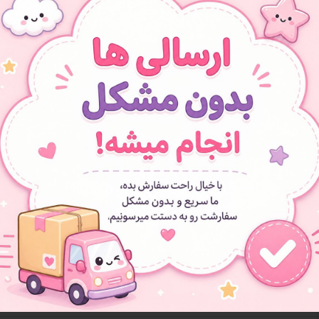
بدنه
طرح‌های فانتزی متنوع
ماندگاری دما 
دار
مناسب مدرسه،
طراحی 
افزودن به علاقه مندی ها
قمقمه
فلاسک
استیل 316