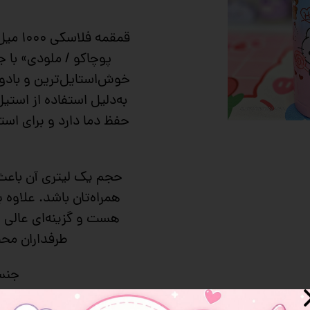
 و سوپرایز
پوچاکو / ملودی» با ج
خوش‌استایل‌ترین و بادو
حفظ دما دارد و برای است
حجم یک لیتری آن باعث
همراه‌تان باشد. علاوه 
هست و گزینه‌ای عالی ب
طرفداران مح
جنس اس