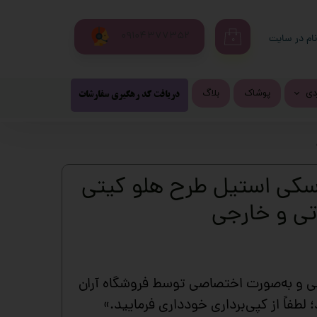
09104377352
ام در سایت
۰
ری من
اژه
ردی
پوشاک
بلاگ
پیشنهاد شگفت انگیز
محصولات پرفروش
دریافت کد رهگیری سفارشات
تزی
اب کاربری
شی و لپ تاب
سکی استیل طرح هلو کیتی
روفرشی فانتزی
تی و خارجی
و
ری فانتزی
لی و به‌صورت اختصاصی توسط فروشگاه آران
 لطفاً از کپی‌برداری خودداری فرمایید.»