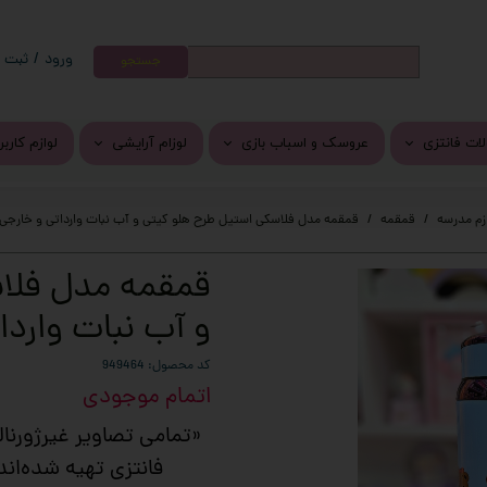
ورود
/
ثبت ن
جستجو
حساب کارب
تغییر گذر و
ات فانتزی
عروسک و اسباب بازی
لوزام آرایشی
لوازم کارب
سفارشات
ات کرومی
عروسک پولیشی
رژ لب
جوراب فان
خروج از حس
زم مدرسه
قمقمه
قمقمه مدل فلاسکی استیل طرح هلو کیتی و آب نبات وارداتی و خارجی
ر و برچسب فانتزی
پتو بالشتی
سایه
وسایل گو
قمقمه مدل فلا
واشی
اسباب بازی
دستمال مرطوب
دمپایی و 
و آب نبات واردا
کلید
محصولات مراقبت از پوست و م
فرش و پاد
انتزی
کرم نرم کننده دست و صورت
کد محصول: 949464
اتمام موجودی
خم فانتزی
«تمامی تصاویر غیرژورنا
ی فانتزی
فانتزی تهیه شده‌اند؛
وزیکال