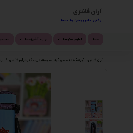
آران فانتزی
​​وقتی خاص بودن یه حسه . . .
خانه
لوازم مدرسه
لوازم آشپزخانه
محصول
کیف مدرسه
ماگ
محصول
آران فانتزی | فروشگاه تخصصی کیف مدرسه، عروسک و لوازم فانتزی
لوا
تراش
استیک
پاک کن
چسب 
خودکار
دسته 
روان نویس
کیف ف
اتود
چسب ز
جامدادی
پک ها
دفتر
گوی م