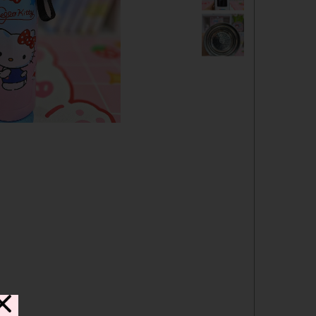
دفترچه
شانسی
مدادرنگی
استیک نوت
خط کش
چسب ماتیکی
مداد فانتزی
قمقمه
ست لوازم تحریر فانتزی
ظرف غذا
لوازم التحریر