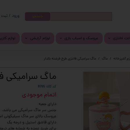
ورود
/
ثبت ن
جستجو
حساب کارب
تغییر گذر و
ات فانتزی
عروسک و اسباب بازی
لوزام آرایشی
لوازم کارب
سفارشات
ات کرومی
عروسک پولیشی
رژ لب
جوراب فان
خروج از حس
زم آشپزخانه
ماگ
ماگ سرامیکی فانتزی طرح فرشته بالدار
ر و برچسب فانتزی
پتو بالشتی
سایه
وسایل گو
ماگ سرامیکی فان
واشی
اسباب بازی
دستمال مرطوب
دمپایی و 
کلید
محصولات مراقبت از پوست و م
فرش و پاد
کد کالا: 8765
اتمام موجودی
انتزی
کرم نرم کننده دست و صورت
دارای جعبه
خم فانتزی
جنس سر ماگ سرامیکی می باشد.
عروسک بالای سر ماگ سیلیکونی ا
ی فانتزی
دارای قاشق استیل و درجه یک
برای خرید عمده به شماره های درجه
وزیکال