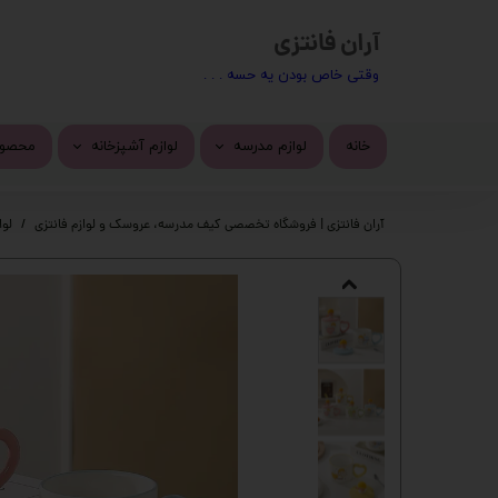
آران فانتزی
​​وقتی خاص بودن یه حسه . . .
خانه
لوازم مدرسه
لوازم آشپزخانه
محصول
کیف مدرسه
ماگ
محصول
آران فانتزی | فروشگاه تخصصی کیف مدرسه، عروسک و لوازم فانتزی
لوا
تراش
استیک
پاک کن
چسب 
خودکار
دسته 
روان نویس
کیف ف
اتود
چسب ز
جامدادی
پک ها
دفتر
گوی م