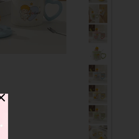
دفترچه
شانسی
مدادرنگی
استیک نوت
خط کش
چسب ماتیکی
مداد فانتزی
قمقمه
ست لوازم تحریر فانتزی
ظرف غذا
لوازم التحریر