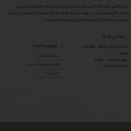
«آران فانتزی، فروشگاه آنلاین لوازم فانتزی و خاص است که محصولات خارجی و
وارداتی باکیفیت و جذاب را عرضه می‌کند. هدف ما ارائه تجربه‌ای لذت‌بخش از خرید
اینترنتی و محصولاتی دوست‌داشتنی برای همه سنین است.»
تماس با ما
منوی سایت
آدرس: استان بوشهر ، شهرستان
بوشهر
سوالات متداول
تلفن (واتساپ ، تلگرام:
قوانین و مقررات سایت
۰9104377352
تماس با ما
مام حقوق این سایت محفوظ است. متن کپی رایت مورد نظر شما در اینجا قرار میگیرد.