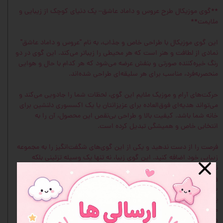
**گوی موزیکال طرح عروس و داماد عاشق– یک دنیای کوچک از زیبایی و
ملایمت**
این گوی موزیکال با طراحی خاص و جذاب، به نام "عروس و داماد عاشق"
نمادی از لطافت و هنر است که هر محیطی را زیباتر می‌کند. این گوی در دو
رنگ خیره‌کننده صورتی و بنفش عرضه می‌شود که هر کدام با حال و هوایی
منحصر‌به‌فرد، مناسب برای هر سلیقه‌ای طراحی شده‌اند.
حرکت‌های آرام و موزیک ملایم این گوی، لحظات شما را جادویی می‌کند و
می‌تواند هدیه‌ای فوق‌العاده برای عزیزانتان یا یک اکسسوری دلنشین برای
خانه شما باشد. کیفیت بالا و طراحی بی‌نقص این محصول، آن را به
انتخابی خاص و همیشگی تبدیل کرده است.
فرصت را از دست ندهید و یکی از این گوی‌های شگفت‌انگیز را به مجموعه
زیبایی خود اضافه کنید. این گوی زیبا، نه تنها یک وسیله تزئینی بلکه
نمادی از حس خوب و آرامش است.
ویژگی ها:
سایز بزرگ
پمپی
موزیکال
دارای چند رنگ چراغ