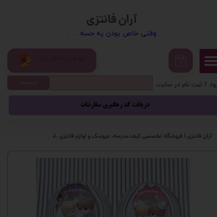
آران فانتزی
حساب کاربری من
​​وقتی خاص بودن یه حسه . . .
تغییر گذر واژه
09104377352
سفارشات
۰
جستجو
ود
/
ثبت نام در سایت
خروج از حساب کاربری
دریافت کد رهگیری سفارشات
آران فانتزی | فروشگاه تخصصی کیف مدرسه، عروسک و لوازم فانتزی
محصولات فانتزی
گ