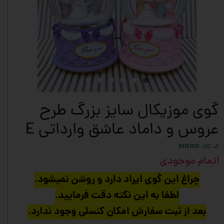
گوی موزیکال سایز بزرگ طرح
عروس و داماد عاشق وارداتی E
کد کالا: 88161681
اتمام موجودی
چراغ این گوی ایراد دارد و روشن نمیشود.
لطفا به این نکته دقت فرمایید.
بعد از ثبت سفارش امکان کنسلی وجود ندارد.