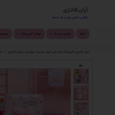
آران فانتزی
​​وقتی خاص بودن یه حسه . . .
خانه
لوازم مدرسه
لوازم آشپزخانه
محصول
کیف مدرسه
ماگ
محصول
آران فانتزی | فروشگاه تخصصی کیف مدرسه، عروسک و لوازم فانتزی
مح
تراش
استیک
پاک کن
چسب 
خودکار
دسته 
روان نویس
کیف ف
اتود
چسب ز
جامدادی
پک ها
دفتر
گوی م