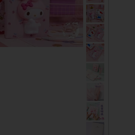
دفترچه
شانسی
مدادرنگی
استیک نوت
خط کش
چسب ماتیکی
مداد فانتزی
قمقمه
ست لوازم تحریر فانتزی
ظرف غذا
لوازم التحریر