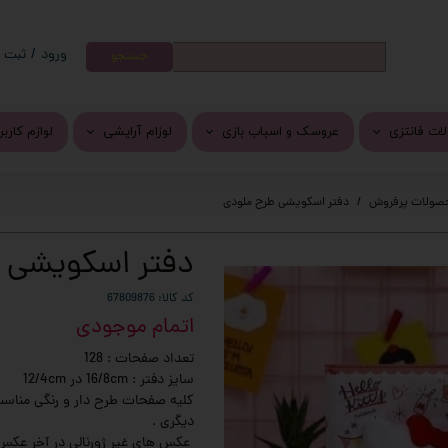
ورود
/
ثبت ن
جستجو
حساب کارب
تغییر گذر و
ات فانتزی
عروسک و اسباب بازی
لوزام آرایشی
لوازم کارب
سفارشات
ات کرومی
عروسک پولیشی
رژ لب
جوراب فان
خروج از حس
صولات پرفروش
دفتر اسکویشی طرح ملودی
ر و برچسب فانتزی
پتو بالشتی
سایه
وسایل گو
دفتر اسکویشی 
واشی
اسباب بازی
دستمال مرطوب
دمپایی و 
کلید
محصولات مراقبت از پوست و م
فرش و پاد
کد کالا: 67809876
اتمام موجودی
انتزی
کرم نرم کننده دست و صورت
تعداد صفحات : 128
خم فانتزی
سایز دفتر : 16/8cm در 12/4cm
کلیه صفحات طرح دار و رنگی مناسب
ی فانتزی
دیگری .
عکس های غیر ژورنالی در آخر عکس 
وزیکال