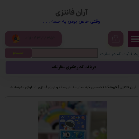
آران فانتزی
حساب کاربری من
​​وقتی خاص بودن یه حسه . . .
تغییر گذر واژه
09104377352
سفارشات
۰
جستجو
ود
/
ثبت نام در سایت
خروج از حساب کاربری
دریافت کد رهگیری سفارشات
آران فانتزی | فروشگاه تخصصی کیف مدرسه، عروسک و لوازم فانتزی
لوازم مدرسه
لوازم 