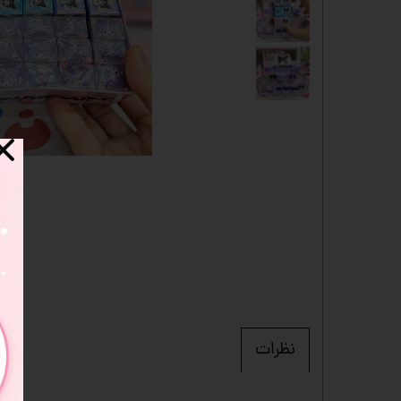
دفترچه
شانسی
مدادرنگی
استیک نوت
خط کش
چسب ماتیکی
مداد فانتزی
قمقمه
ست لوازم تحریر فانتزی
ظرف غذا
لوازم التحریر
نظرات