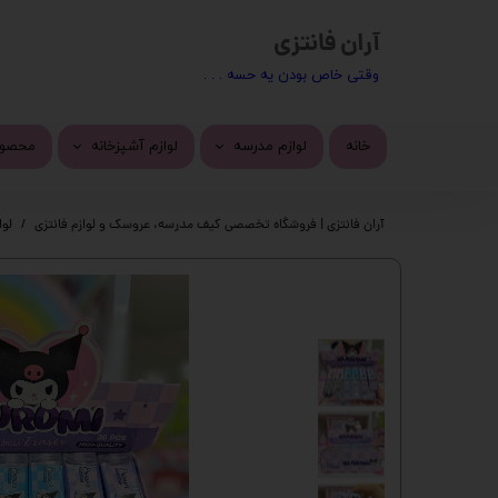
آران فانتزی
​​وقتی خاص بودن یه حسه . . .
خانه
لوازم مدرسه
لوازم آشپزخانه
محصول
کیف مدرسه
ماگ
محصول
آران فانتزی | فروشگاه تخصصی کیف مدرسه، عروسک و لوازم فانتزی
لوا
تراش
استیک
پاک کن
چسب 
خودکار
دسته 
روان نویس
کیف ف
اتود
چسب ز
جامدادی
پک ها
دفتر
گوی م