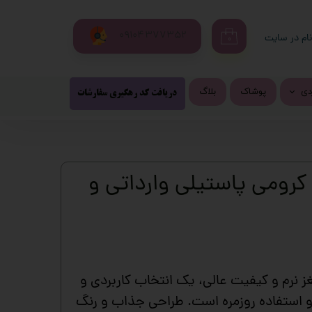
09104377352
ام در سایت
۰
ری من
اژه
ردی
پوشاک
بلاگ
پیشنهاد شگفت انگیز
محصولات پرفروش
دریافت کد رهگیری سفارشات
تزی
اب کاربری
شی و لپ تاب
کرومی پاستیلی وارداتی و
روفرشی فانتزی
و
ری فانتزی
ز نرم و کیفیت عالی، یک انتخاب کاربردی و
و استفاده روزمره است. طراحی جذاب و رنگ