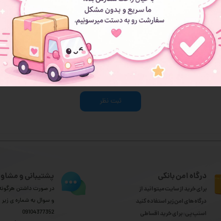
هنوز نظری ثبت نشده
اولین نفری باشید که نظر می‌دهید
ثبت نظر
درگاه امن بانکی
پشتیبانی و مشاور
برای خرید از سایت میتوانید از
در صورت داشتن هرگونه 
و سوال به شماره ی زیر
درگاه های امن زیر استفاده کنید
09104377352
اسنپ پی: برای خرید اقساطی