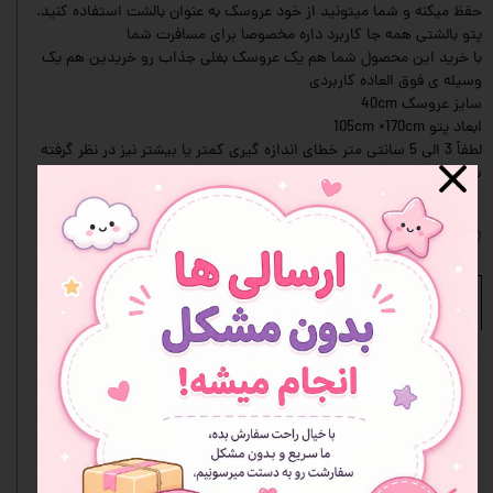
حفظ میکنه و شما میتونید از خود عروسک به عنوان بالشت استفاده کنید.
پتو بالشتی همه جا کاربرد داره مخصوصا برای مسافرت شما
با خرید این محصول شما هم یک عروسک بغلی جذاب رو خریدین هم یک
وسیله ی فوق العاده کاربردی
سایز عروسک 40cm
ابعاد پتو 105cm ×170cm
لطفاً 3 الی 5 سانتی متر خطای اندازه گیری کمتر یا بیشتر نیز در نظر گرفته
شود.
افزودن به علاقه مندی ها
نظرات