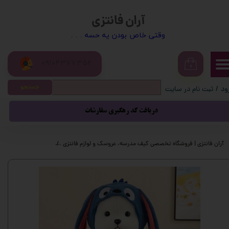
آران فانتزی
حساب کاربری من
​​وقتی خاص بودن یه حسه . . .
تغییر گذر واژه
09104377352
سفارشات
۰
جستجو
ود
/
ثبت نام در سایت
خروج از حساب کاربری
دریافت کد رهگیری سفارشات
آران فانتزی | فروشگاه تخصصی کیف مدرسه، عروسک و لوازم فانتزی
عروسک و اسباب بازی