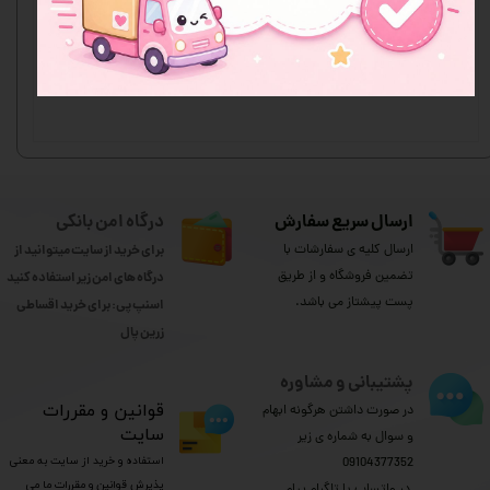
اولین نفری باشید که نظر می‌دهید
ثبت نظر
ارسال سریع سفارش
درگاه امن بانکی
ارسال کلیه ی سفارشات با
برای خرید از سایت میتوانید از
تضمین فروشگاه و از طریق
درگاه های امن زیر استفاده کنید
پست پیشتاز می باشد.
اسنپ پی: برای خرید اقساطی
​​​​​​​زرین پال
پشتیبانی و مشاوره
​قوانین و مقررات
در صورت داشتن هرگونه ابهام
سایت
و سوال به شماره ی زیر
استفاده و خرید از سایت به معنی
09104377352
پذیرش قوانین و مقررات ما می
​​​​​​​ در واتساپ یا تلگرام پیام