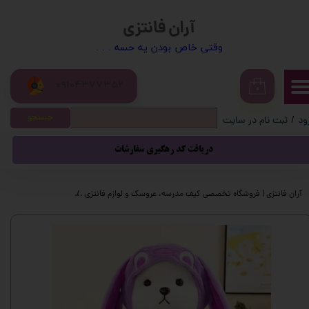
آران فانتزی
حساب کاربری من
​​وقتی خاص بودن یه حسه . . .
تغییر گذر واژه
09104377352
سفارشات
۰
جستجو
ود
/
ثبت نام در سایت
خروج از حساب کاربری
دریافت کد رهگیری سفارشات
آران فانتزی | فروشگاه تخصصی کیف مدرسه، عروسک و لوازم فانتزی
عروسک و اسباب بازی