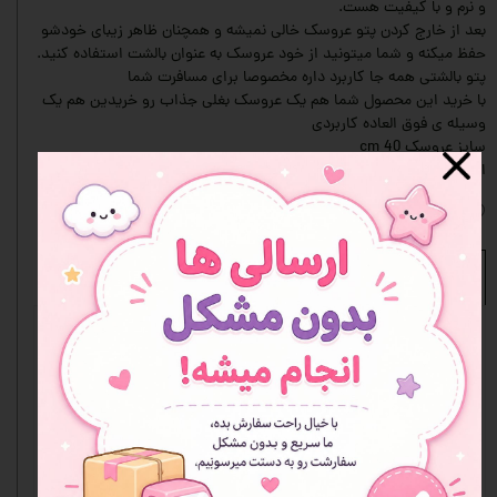
و نرم و با کیفیت هست.
بعد از خارج کردن پتو عروسک خالی نمیشه و همچنان ظاهر زیبای خودشو
حفظ میکنه و شما میتونید از خود عروسک به عنوان بالشت استفاده کنید.
پتو بالشتی همه جا کاربرد داره مخصوصا برای مسافرت شما
با خرید این محصول شما هم یک عروسک بغلی جذاب رو خریدین هم یک
وسیله ی فوق العاده کاربردی
سایز عروسک 40 cm
ابعاد پتو 110cm ×170cm
افزودن به علاقه مندی ها
نظرات
هنوز نظری ثبت نشده