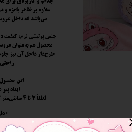
جذاب و کاربردی برای هدی
علاوه بر ظاهر بامزه و د
 و سوپرایز
می‌باشد که داخل عروسک
جنس پولیشی نرم، کیفیت دو
محصول هم به‌عنوان عروسک،
طرح‌دار داخل آن نیز جلوه
راحتی ف
این محصول 
ابعاد پتو
لطفاً 3 تا 4 سانتی‌متر کمتر یا بیشتر بودن اندازه را در نظر بگیرید.
• دا
• قابل استف
• طراح