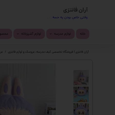
آران فانتزی
​​وقتی خاص بودن یه حسه . . .
خانه
لوازم مدرسه
لوازم آشپزخانه
محصول
کیف مدرسه
ماگ
محصول
آران فانتزی | فروشگاه تخصصی کیف مدرسه، عروسک و لوازم فانتزی
عر
تراش
استیک
پاک کن
چسب 
خودکار
دسته 
روان نویس
کیف ف
اتود
چسب ز
جامدادی
پک ها
دفتر
گوی م