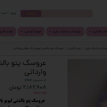
ورود
/
ثبت ن
جستجو
حساب کارب
تغییر گذر و
ات فانتزی
عروسک و اسباب بازی
لوزام آرایشی
لوازم کارب
سفارشات
ات کرومی
عروسک پولیشی
رژ لب
جوراب فان
خروج از حس
وسک و اسباب بازی
پتو بالشتی
عروسک پتو بالشتی لبوبو رنگ بنفش وارداتی
ر و برچسب فانتزی
پتو بالشتی
سایه
وسایل گو
عروسک پتو بالش
واشی
اسباب بازی
دستمال مرطوب
دمپایی و 
وارداتی
کلید
محصولات مراقبت از پوست و م
فرش و پاد
انتزی
کرم نرم کننده دست و صورت
کد محصول: 69583
۲,۱۸۲,۹۰۸ تومان
خم فانتزی
Only ۱ left
ی فانتزی
عروسک پتو بالشتی لبوبو ب
وزیکال