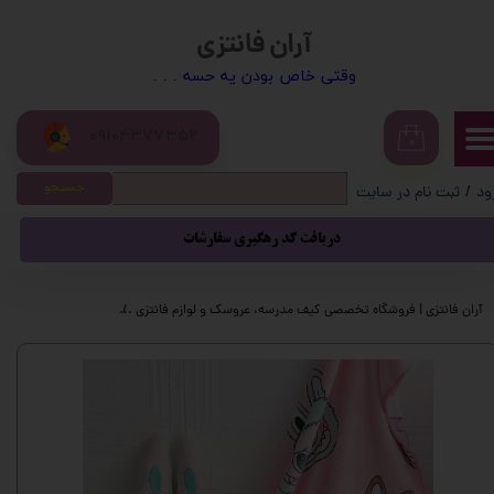
آران فانتزی
حساب کاربری من
​​وقتی خاص بودن یه حسه . . .
تغییر گذر واژه
09104377352
سفارشات
۰
جستجو
ود
/
ثبت نام در سایت
خروج از حساب کاربری
دریافت کد رهگیری سفارشات
آران فانتزی | فروشگاه تخصصی کیف مدرسه، عروسک و لوازم فانتزی
عروسک و اسباب بازی