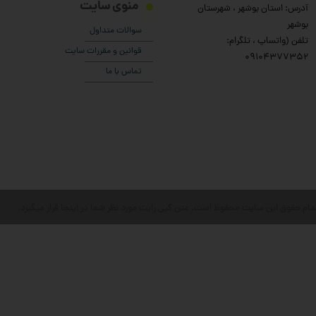
منوی سایت
آدرس: استان بوشهر ، شهرستان
بوشهر
سوالات متداول
تلفن (واتساپ ، تلگرام:
قوانین و مقررات سایت
۰9104377352
تماس با ما
مام حقوق این سایت محفوظ است. متن کپی رایت مورد نظر شما در اینجا قرار میگیرد.