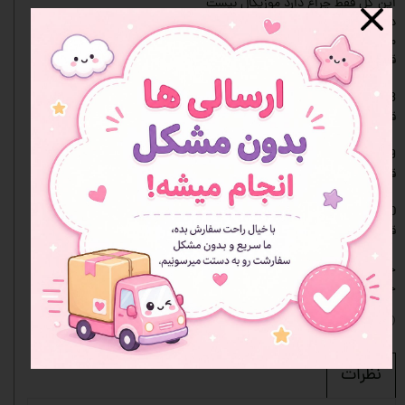
این گل فقط چراغ دارد موزیکال نیست
درون آن دانه‌های برف قرار دارد که با تکان دادن گوی درون آن پخش
می‌شود
قیمت 250
8-استیک نوت دوتایی دختر کیوت
قیمت:70
9- دو عدد خودکار کلیکی پاک کندار طرح هلوکیتی
قیمت:92
10-چسب زخم فانتزی پک ۱۰ تایی طرح ملودی و دوستان
قیمت: 40
جعبه ی صورتی رنگی که در تصویر می‌بینید و اقلام در آن چیده شده است
جزو اقلام ست نمی‌باشد. لطفاً به این نکته دقت فرمایید.
افزودن به علاقه مندی ها
نظرات