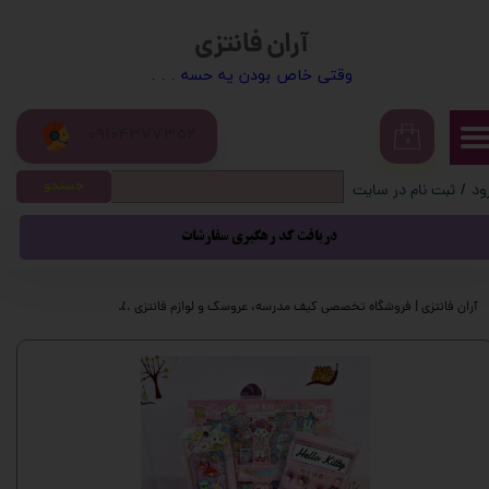
آران فانتزی
حساب کاربری من
​​وقتی خاص بودن یه حسه . . .
تغییر گذر واژه
09104377352
سفارشات
۰
جستجو
ود
/
ثبت نام در سایت
خروج از حساب کاربری
دریافت کد رهگیری سفارشات
آران فانتزی | فروشگاه تخصصی کیف مدرسه، عروسک و لوازم فانتزی
محصولات فانتزی
پ