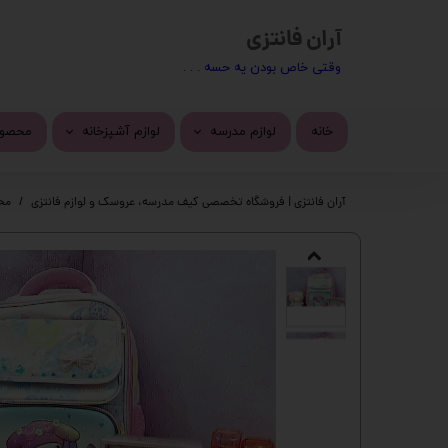
آران فانتزی
​​وقتی خاص بودن یه حسه . . .
خانه
لوازم مدرسه
لوازم آشپزخانه
محصول
کیف مدرسه
ماگ
محصول
آران فانتزی | فروشگاه تخصصی کیف مدرسه، عروسک و لوازم فانتزی
مح
تراش
استیک
پاک کن
چسب 
خودکار
دسته 
روان نویس
کیف ف
اتود
چسب ز
جامدادی
پک ها
دفتر
گوی م