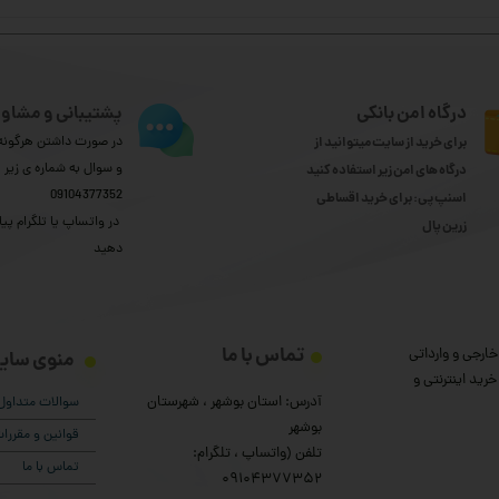
درگاه امن بانکی
پشتیبانی و مشاور
برای خرید از سایت میتوانید از
در صورت داشتن هرگونه 
و سوال به شماره ی زیر
درگاه های امن زیر استفاده کنید
09104377352
اسنپ پی: برای خرید اقساطی
​​​​​​​ در واتساپ یا تلگرام پیا
​​​​​​​زرین پال
دهید
تماس با ما
ارجی و وارداتی
منوی سای
رید اینترنتی و
آدرس: استان بوشهر ، شهرستان
سوالات متداول
بوشهر
قوانین و مقرر
تلفن (واتساپ ، تلگرام:
تماس با ما
۰9104377352