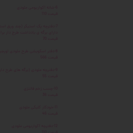
6-شانه آکواریومی ملودی
قیمت 110
7-دفترچه پک استیکر (چند ورق است
دارای برگه ی یادداشت طرح دار بر
قیمت 70
8-دفتر اسکویشی طرح ملودی اورجینال از برند iiGen
قیمت 566
9-دفترچه ملودی (برگه های طرح دار و رنگی داره)
قیمت 55
10-چسب زخم فانتزی
قیمت 36
11-خودکار کلیکی ملودی
قیمت 46
12-دفترچه آکواریومی ملودی
قیمت 110