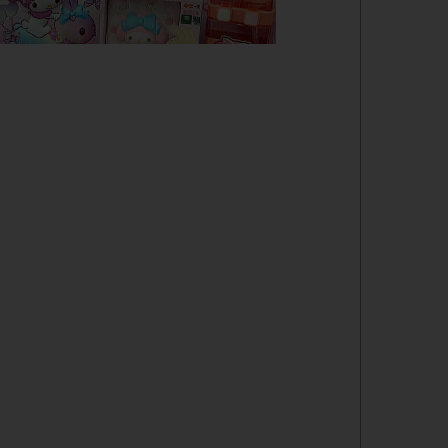
دفترچه
شانسی
مدادرنگی
استیک نوت
خط کش
چسب ماتیکی
مداد فانتزی
قمقمه
ست لوازم تحریر فانتزی
ظرف غذا
لوازم التحریر