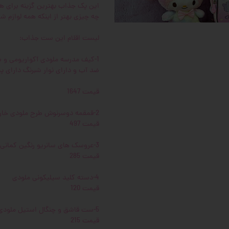
این پک جذاب بهترین گزینه برای 
چه چیزی بهتر از اینکه همه لوازم ش
 و سوپرایز
لیست اقلام این ست جذاب:
1-کیف مدرسه ملودی آکواریومی و برجسته اورجینال و خارجی
ضد آب و دارای نوار شبرنگ دارای 
قیمت 1647
2-قمقمه دوسرنوش طرح ملودی خارجی
قیمت 497
3-عروسک های سانریو رنگین کمانی اورجینال و خارجی
قیمت 285
4-دسته کلید سیلیکونی ملودی
قیمت 120
5-ست قاشق و چنگال استیل ملودی
قیمت 215