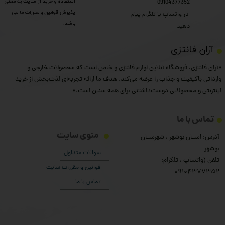
استفاده و خرید از سایت به معنی
09104377352
پذیرش قوانین و مقررات ما می
​​​​​​​ در واتساپ یا تلگرام پیام
باشد.
دهید
​آران فانتزی
«آران فانتزی، فروشگاه آنلاین لوازم فانتزی و خاص است که محصولات خارجی و
وارداتی باکیفیت و جذاب را عرضه می‌کند. هدف ما ارائه تجربه‌ای لذت‌بخش از خرید
اینترنتی و محصولاتی دوست‌داشتنی برای همه سنین است.»
تماس با ما
منوی سایت
آدرس: استان بوشهر ، شهرستان
بوشهر
سوالات متداول
تلفن (واتساپ ، تلگرام:
قوانین و مقررات سایت
۰9104377352
تماس با ما