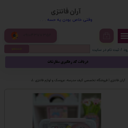
آران فانتزی
حساب کاربری من
​​وقتی خاص بودن یه حسه . . .
تغییر گذر واژه
09104377352
سفارشات
۰
جستجو
ود
/
ثبت نام در سایت
خروج از حساب کاربری
دریافت کد رهگیری سفارشات
آران فانتزی | فروشگاه تخصصی کیف مدرسه، عروسک و لوازم فانتزی
پیشنهاد شگفت انگیز