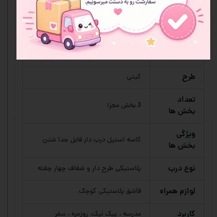
ظرف غذا استیل
محصول
جنس بدنه
استیل 304 با کیفیت
رنگ
صورتی ملیح
طرح
کیتی
تعداد
3 بخش مجزا
بخش ها
ویژگی
کاسه استیل درب دار قابل جدا شدن
بخش ها
نوع درب
پلاستیکی طرح دار و شفاف چهار چفته
لوازم همراه
قاشق پلاستیکی کوچک
کاربرد
مدرسه ، پیک نیک، روزمره ، سفر