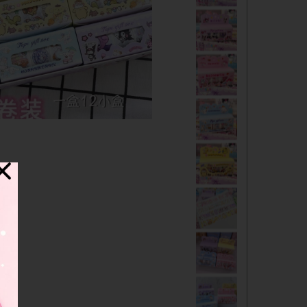
دفترچه
شانسی
مدادرنگی
استیک نوت
خط کش
چسب ماتیکی
مداد فانتزی
قمقمه
ست لوازم تحریر فانتزی
ظرف غذا
لوازم التحریر