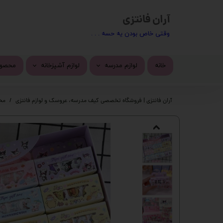
آران فانتزی
​​وقتی خاص بودن یه حسه . . .
خانه
لوازم مدرسه
لوازم آشپزخانه
محصول
کیف مدرسه
ماگ
محصول
آران فانتزی | فروشگاه تخصصی کیف مدرسه، عروسک و لوازم فانتزی
مح
تراش
استیک
پاک کن
چسب 
خودکار
دسته 
روان نویس
کیف ف
اتود
چسب ز
جامدادی
پک ها
دفتر
گوی م