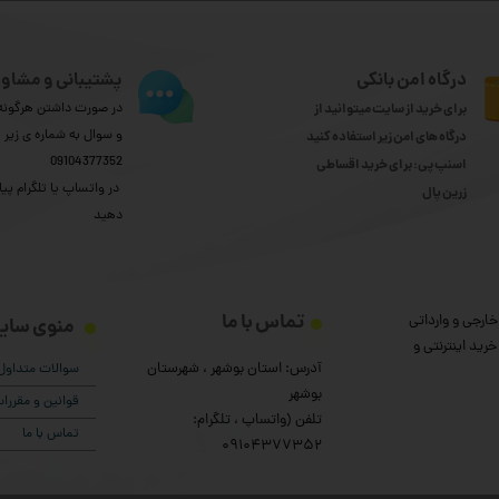
درگاه امن بانکی
پشتیبانی و مشاور
برای خرید از سایت میتوانید از
در صورت داشتن هرگونه 
و سوال به شماره ی زیر
درگاه های امن زیر استفاده کنید
09104377352
اسنپ پی: برای خرید اقساطی
​​​​​​​ در واتساپ یا تلگرام پیا
​​​​​​​زرین پال
دهید
تماس با ما
ارجی و وارداتی
منوی سای
رید اینترنتی و
آدرس: استان بوشهر ، شهرستان
سوالات متداول
بوشهر
قوانین و مقرر
تلفن (واتساپ ، تلگرام:
تماس با ما
۰9104377352