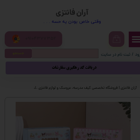
آران فانتزی
حساب کاربری من
​​وقتی خاص بودن یه حسه . . .
تغییر گذر واژه
09104377352
سفارشات
۰
جستجو
ود
/
ثبت نام در سایت
خروج از حساب کاربری
دریافت کد رهگیری سفارشات
آران فانتزی | فروشگاه تخصصی کیف مدرسه، عروسک و لوازم فانتزی
محصولات فانتزی
چ