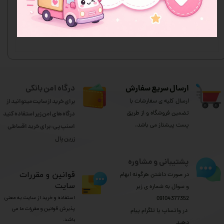
ثبت نظر
ارسال سریع سفارش
درگاه امن بانکی
ارسال کلیه ی سفارشات با
برای خرید از سایت میتوانید از
تضمین فروشگاه و از طریق
درگاه های امن زیر استفاده کنید
پست پیشتاز می باشد.
اسنپ پی: برای خرید اقساطی
​​​​​​​زرین پال
پشتیبانی و مشاوره
​قوانین و مقررات
در صورت داشتن هرگونه ابهام
سایت
و سوال به شماره ی زیر
استفاده و خرید از سایت به معنی
09104377352
پذیرش قوانین و مقررات ما می
​​​​​​​ در واتساپ یا تلگرام پیام
باشد.
دهید