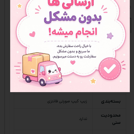
افزودن به علاقه مندی ها
نظرات
مشخصات محصول
تعداد
5 عدد
طرح ها
متنوع
بافت
سبک‌ و نرم
رایحه
ملایم
بسته‌بندی
زیپ کیپ صورتی فانتزی
محدودیت
ندارد
سنی