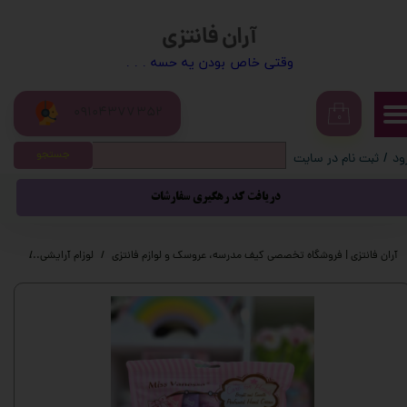
آران فانتزی
حساب کاربری من
​​وقتی خاص بودن یه حسه . . .
تغییر گذر واژه
09104377352
سفارشات
۰
جستجو
ود
/
ثبت نام در سایت
خروج از حساب کاربری
دریافت کد رهگیری سفارشات
آران فانتزی | فروشگاه تخصصی کیف مدرسه، عروسک و لوازم فانتزی
لوزام آرایشی
کرم ن