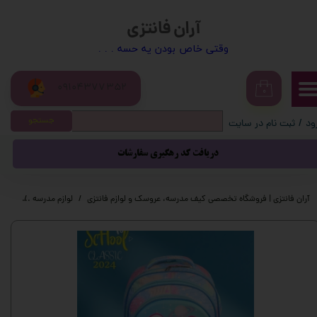
آران فانتزی
حساب کاربری من
​​وقتی خاص بودن یه حسه . . .
تغییر گذر واژه
09104377352
سفارشات
۰
جستجو
ود
/
ثبت نام در سایت
خروج از حساب کاربری
دریافت کد رهگیری سفارشات
آران فانتزی | فروشگاه تخصصی کیف مدرسه، عروسک و لوازم فانتزی
لوازم مدرسه
کیف م