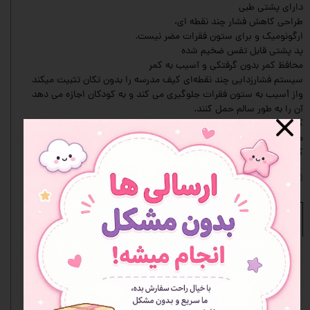
دارای پشتی طبی
طراحى كاهش فشار چند نقطه اى،
ارگونوميک و براى ستون فقرات مضر نيست.
پد پشتى قابل تفس ضخيم ﺷده
محافظ کمر ﺑدون گرفتكى و آسیب به کمر
سیستم فشارزدايى چند نقطه‌ای كيف مدرسه را بدون تكان تثبيت میكند
واز أسيب به ستون فقرات
جلوگیرى مى كند و به كودكان اجازه مى دهد
آن را به طور سالم حمل كنند.
کیف مدرسه از مواد سبك وزن ساخته شده است كه مى تواند به طور
موثرى فشار روى
كودكان را كاهش دهد و حمل آن را بسیار راحت میکند.
افزودن به علاقه مندی ها
نظرات