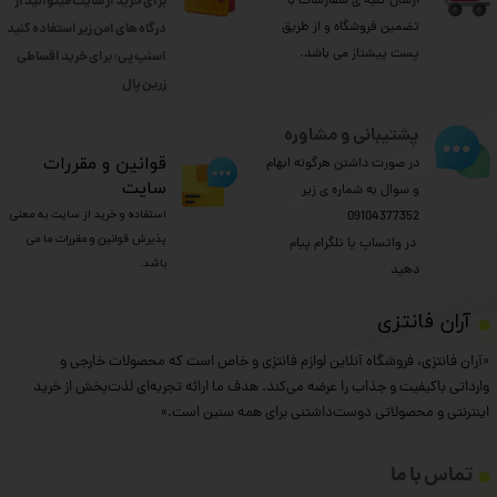
ارسال کلیه ی سفارشات با
برای خرید از سایت میتوانید از
تضمین فروشگاه و از طریق
درگاه های امن زیر استفاده کنید
پست پیشتاز می باشد.
اسنپ پی: برای خرید اقساطی
​​​​​​​زرین پال
پشتیبانی و مشاوره
​قوانین و مقررات
در صورت داشتن هرگونه ابهام
سایت
و سوال به شماره ی زیر
استفاده و خرید از سایت به معنی
09104377352
پذیرش قوانین و مقررات ما می
​​​​​​​ در واتساپ یا تلگرام پیام
باشد.
دهید
​آران فانتزی
«آران فانتزی، فروشگاه آنلاین لوازم فانتزی و خاص است که محصولات خارجی و
وارداتی باکیفیت و جذاب را عرضه می‌کند. هدف ما ارائه تجربه‌ای لذت‌بخش از خرید
اینترنتی و محصولاتی دوست‌داشتنی برای همه سنین است.»
تماس با ما