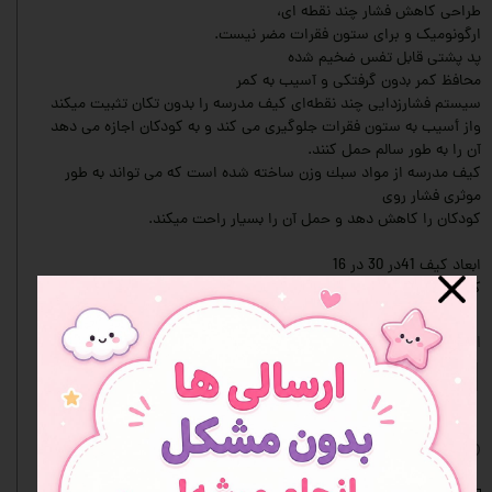
طراحى كاهش فشار چند نقطه اى،
ارگونوميک و براى ستون فقرات مضر نيست.
پد پشتى قابل تفس ضخيم ﺷده
محافظ کمر ﺑدون گرفتكى و آسیب به کمر
سیستم فشارزدايى چند نقطه‌ای كيف مدرسه را بدون تكان تثبيت میكند
واز أسيب به ستون فقرات
جلوگیرى مى كند و به كودكان اجازه مى دهد
آن را به طور سالم حمل كنند.
کیف مدرسه از مواد سبك وزن ساخته شده است كه مى تواند به طور
موثرى فشار روى
كودكان را كاهش دهد و حمل آن را بسیار راحت میکند.
ابعاد کیف 41در 30 در 16
کیف ارسالی برای شما مشابه عکس غیر ژورنالی می باشد.
انتخاب طرح یا مدل
کرومی (بنفش)
ملودی(صورتی)
سینامورول (آبی)
افزودن به علاقه مندی ها