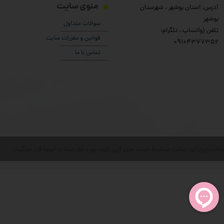
منوی سایت
آدرس: استان بوشهر ، شهرستان
بوشهر
سوالات متداول
تلفن (واتساپ ، تلگرام:
قوانین و مقررات سایت
۰9104377352
تماس با ما
مام حقوق این سایت محفوظ است. متن کپی رایت مورد نظر شما در اینجا قرار میگیرد.