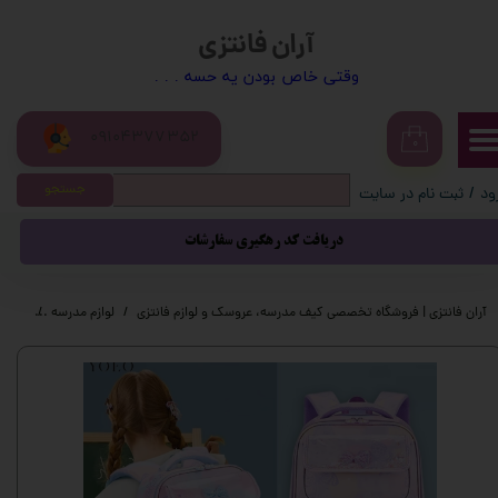
آران فانتزی
حساب کاربری من
​​وقتی خاص بودن یه حسه . . .
تغییر گذر واژه
09104377352
سفارشات
۰
جستجو
ود
/
ثبت نام در سایت
خروج از حساب کاربری
دریافت کد رهگیری سفارشات
آران فانتزی | فروشگاه تخصصی کیف مدرسه، عروسک و لوازم فانتزی
لوازم مدرسه
کیف م