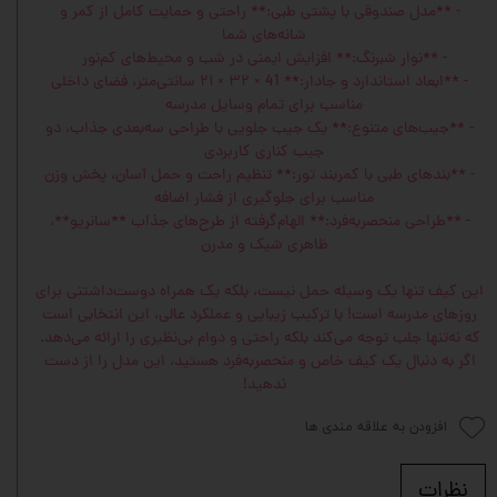
- **مدل صندوقی با پشتی طبی:** راحتی و حمایت کامل از کمر و
شانه‌های شما
- **نوار شبرنگ:** افزایش ایمنی در شب و محیط‌های کم‌نور
- **ابعاد استاندارد و جادار:** 41 × ۳۲ × ۲۱ سانتی‌متر، فضای داخلی
مناسب برای تمام وسایل مدرسه
- **جیب‌های متنوع:** یک جیب جلویی با طراحی سه‌بعدی جذاب، دو
جیب کناری کاربردی
- **بندهای طبی با کمربند تور:** تنظیم راحت و حمل آسان، پخش وزن
مناسب برای جلوگیری از فشار اضافه
- **طراحی منحصر‌به‌فرد:** الهام‌گرفته از طرح‌های جذاب **سانریو**،
ظاهری شیک و مدرن
این کیف تنها یک وسیله حمل نیست، بلکه یک همراه دوست‌داشتنی برای
روزهای مدرسه است! با ترکیب زیبایی و عملکرد عالی، این انتخابی است
که نه‌تنها جلب توجه می‌کند بلکه راحتی و دوام بی‌نظیری را ارائه می‌دهد.
اگر به دنبال یک کیف خاص و منحصربه‌فرد هستید، این مدل را از دست
ندهید!
افزودن به علاقه مندی ها
نظرات