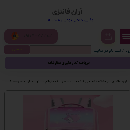
آران فانتزی
حساب کاربری من
​​وقتی خاص بودن یه حسه . . .
تغییر گذر واژه
09104377352
سفارشات
۰
جستجو
ود
/
ثبت نام در سایت
خروج از حساب کاربری
دریافت کد رهگیری سفارشات
آران فانتزی | فروشگاه تخصصی کیف مدرسه، عروسک و لوازم فانتزی
لوازم مدرسه
کیف م