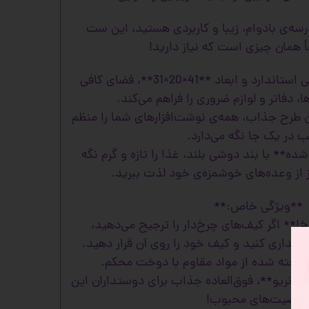
سه‌ی بادوام، زیبا و کاربردی هستید، این ست
اً همان چیزی است که نیاز دارید!
**کیف مدرسه** با طراحی استاندارد و ابعاد **41×20×31**، فضای کافی
ا، دفاتر و لوازم ضروری را فراهم می‌کند.
طرح جذاب، همه‌ی نوشت‌افزارهای شما را منظم
ب در یک جا نگه می‌دارد.
** با بند دوشی بلند، غذا را تازه و گرم نگه
وز از وعده‌های خوشمزه‌ی خود لذت ببرید.
**ویژگی خاص:**
** اگر کیف‌های چرخ‌دار را ترجیح می‌دهید،
داری کنید و کیف خود را روی آن قرار دهید.
 ساخته شده از مواد مقاوم با دوخت محکم.
انریو**، فوق‌العاده جذاب برای دوستداران این
خصیت‌های محبوب!