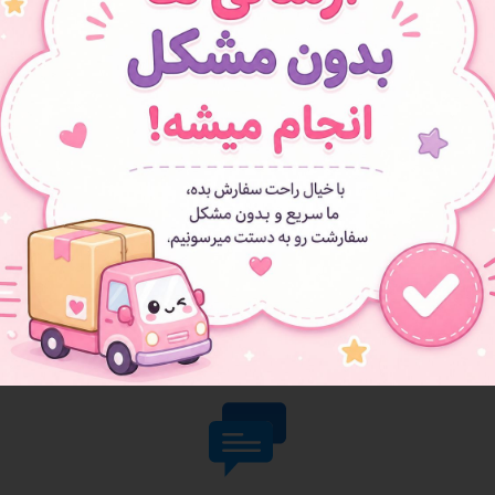
- **قیمت استثنایی**،
**فرصت را از دست ندهید!
امکانات منح
**چیزی فراتر از یک ک
پر
کلیه ی ع
افزودن به علاقه مندی ها