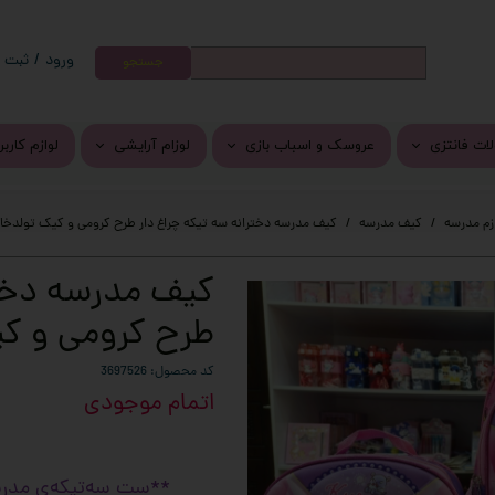
ورود
/
ثبت ن
جستجو
حساب کارب
تغییر گذر و
ات فانتزی
عروسک و اسباب بازی
لوزام آرایشی
لوازم کارب
سفارشات
ات کرومی
عروسک پولیشی
رژ لب
جوراب فان
خروج از حس
زم مدرسه
کیف مدرسه
کیف مدرسه دخترانه سه تیکه چراغ دار طرح کرومی و کیک تولدخا
ر و برچسب فانتزی
پتو بالشتی
سایه
وسایل گو
کیف مدرسه دختر
واشی
اسباب بازی
دستمال مرطوب
دمپایی و 
طرح کرومی و ک
کلید
محصولات مراقبت از پوست و م
فرش و پاد
انتزی
کرم نرم کننده دست و صورت
کد محصول: 3697526
اتمام موجودی
خم فانتزی
ی فانتزی
**ست سه‌تیکه‌ی مدرسه‌
وزیکال