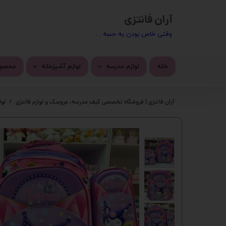
آران فانتزی
​​وقتی خاص بودن یه حسه . . .
خانه
لوازم مدرسه
لوازم آشپزخانه
محصول
کیف مدرسه
ماگ
محصول
آران فانتزی | فروشگاه تخصصی کیف مدرسه، عروسک و لوازم فانتزی
لوا
تراش
استیک
پاک کن
چسب 
خودکار
دسته 
روان نویس
کیف ف
اتود
چسب ز
جامدادی
پک ها
دفتر
گوی م