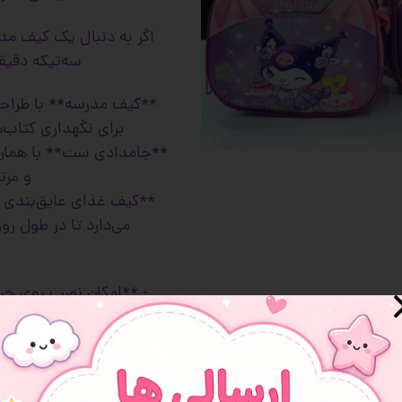
 و سوپرایز
اگر به دنبال یک کیف مدر
سه‌تیکه دقیق
برای نگهداری کتاب‌ه
**جامدادی ست** با همان 
و مرت
**کیف غذای عایق‌بندی شده
می‌دارد تا در طول ر
- **امکان نصب روی چرخ!
کافیست چرخ مخصوص را خری
- **کیفیت بی‌نظیر**،
- **طرح‌های دوست‌داشتنی س
ش