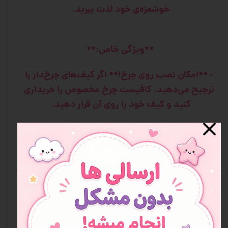
خوشمزه‌ی خود لذت ببرید.
**ویژگی خاص:**
- **امکان نصب روی چرخ!** اگر کیف‌های چرخ‌دار را
ترجیح می‌دهید، کافیست چرخ مخصوص را خریداری
کنید و کیف خود را روی آن قرار دهید.
- **کیفیت بی‌نظیر**، ساخته شده از مواد مقاوم با
دوخت محکم.
- **طرح‌های دوست‌داشتنی سانریو**، فوق‌العاده جذاب
برای دوستداران این شخصیت‌های محبوب!
- **قیمت استثنایی**، کیفیت فوق‌العاده با بهترین
ارزش خرید.