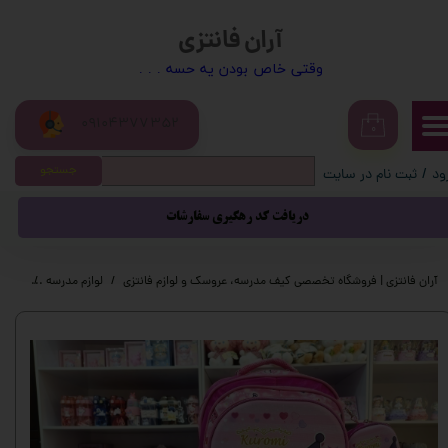
آران فانتزی
حساب کاربری من
​​وقتی خاص بودن یه حسه . . .
تغییر گذر واژه
09104377352
سفارشات
۰
جستجو
ود
/
ثبت نام در سایت
خروج از حساب کاربری
دریافت کد رهگیری سفارشات
آران فانتزی | فروشگاه تخصصی کیف مدرسه، عروسک و لوازم فانتزی
لوازم مدرسه
کیف م