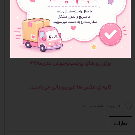
**فرصت را از دست ندهید!** این کیف فوق‌العاده را با
طرح‌های خاص و امکانات منحصر‌به‌فرد همین حالا تهیه
کنید.
**چیزی فراتر از یک کیف مدرسه، یک همراه همیشگی
برای روزهای پرجنب‌وجوش مدرسه!**
کل
یه ی عکس ها غیر ژورنالی می‌باشند.
افزودن به علاقه مندی ها
نظرات