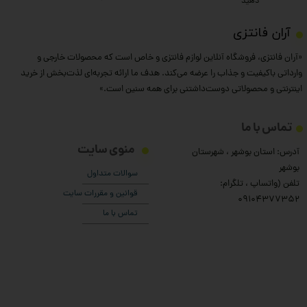
دهید
​آران فانتزی
«آران فانتزی، فروشگاه آنلاین لوازم فانتزی و خاص است که محصولات خارجی و
وارداتی باکیفیت و جذاب را عرضه می‌کند. هدف ما ارائه تجربه‌ای لذت‌بخش از خرید
اینترنتی و محصولاتی دوست‌داشتنی برای همه سنین است.»
تماس با ما
منوی سایت
آدرس: استان بوشهر ، شهرستان
بوشهر
سوالات متداول
تلفن (واتساپ ، تلگرام:
قوانین و مقررات سایت
۰9104377352
تماس با ما