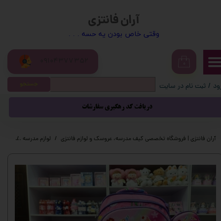
آران فانتزی
حساب کاربری من
​​وقتی خاص بودن یه حسه . . .
تغییر گذر واژه
09104377352
سفارشات
۰
جستجو
ود
/
ثبت نام در سایت
خروج از حساب کاربری
دریافت کد رهگیری سفارشات
آران فانتزی | فروشگاه تخصصی کیف مدرسه، عروسک و لوازم فانتزی
لوازم مدرسه
کیف م