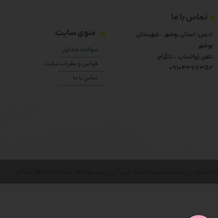
تماس با ما
منوی سایت
آدرس: استان بوشهر ، شهرستان
بوشهر
سوالات متداول
تلفن (واتساپ ، تلگرام:
قوانین و مقررات سایت
۰9104377352
تماس با ما
مام حقوق این سایت محفوظ است. متن کپی رایت مورد نظر شما در اینجا قرار میگیرد.