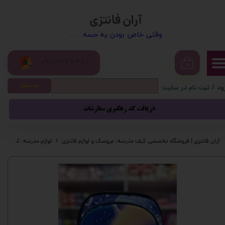
آران فانتزی
حساب کاربری من
​​وقتی خاص بودن یه حسه . . .
تغییر گذر واژه
09104377352
سفارشات
۰
جستجو
ود
/
ثبت نام در سایت
خروج از حساب کاربری
دریافت کد رهگیری سفارشات
آران فانتزی | فروشگاه تخصصی کیف مدرسه، عروسک و لوازم فانتزی
لوازم مدرسه
کیف م