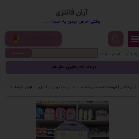
آران فانتزی
حساب کاربری من
​​وقتی خاص بودن یه حسه . . .
تغییر گذر واژه
09104377352
سفارشات
۰
جستجو
ود
/
ثبت نام در سایت
خروج از حساب کاربری
دریافت کد رهگیری سفارشات
آران فانتزی | فروشگاه تخصصی کیف مدرسه، عروسک و لوازم فانتزی
لوازم مدرسه
کیف م