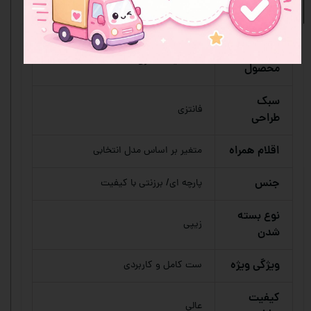
نظرات
مشخصات محصول
نوع
ست کیف فانتزی
محصول
سبک
فانتزی
طراحی
اقلام همراه
متغیر بر اساس مدل انتخابی
جنس
پارچه ای/ برزنتی با کیفیت
نوع بسته
زیپی
شدن
ویژگی ویژه
ست کامل و کاربردی
کیفیت
عالی