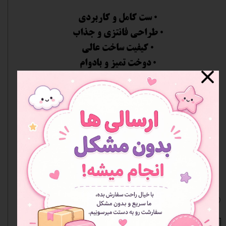
• ست کامل و کاربردی
• طراحی فانتزی و جذاب
• کیفیت ساخت عالی
• دوخت تمیز و بادوام
• زیپ روان و باکیفیت
• سبک و راحت
• مناسب مدرسه و استفاده روزمره
• دارای طرح‌های متنوع فانتزی
• مناسب هدیه
• وارداتی و خارجی
طرح دسته کلید رندوم ارسال میشود
افزودن به علاقه مندی ها