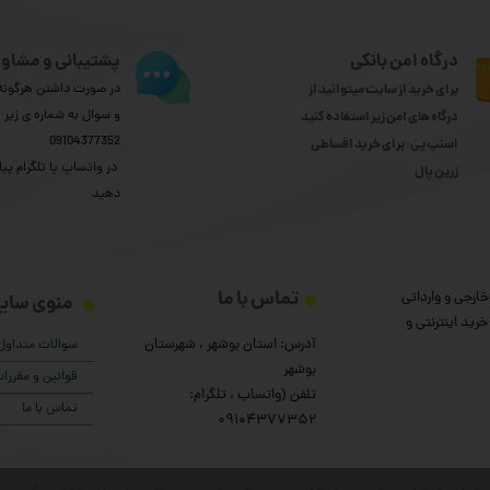
درگاه امن بانکی
پشتیبانی و مشاور
برای خرید از سایت میتوانید از
در صورت داشتن هرگونه 
و سوال به شماره ی زیر
درگاه های امن زیر استفاده کنید
09104377352
اسنپ پی: برای خرید اقساطی
​​​​​​​ در واتساپ یا تلگرام پیا
​​​​​​​زرین پال
دهید
تماس با ما
ارجی و وارداتی
منوی سای
رید اینترنتی و
آدرس: استان بوشهر ، شهرستان
سوالات متداول
بوشهر
قوانین و مقرر
تلفن (واتساپ ، تلگرام:
تماس با ما
۰9104377352