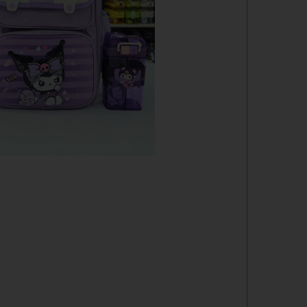
دفترچه
شانسی
مدادرنگی
استیک نوت
خط کش
چسب ماتیکی
مداد فانتزی
قمقمه
ست لوازم تحریر فانتزی
ظرف غذا
لوازم التحریر