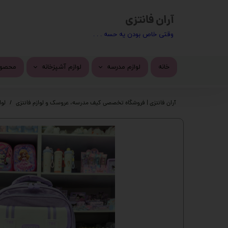
آران فانتزی
​​وقتی خاص بودن یه حسه . . .
خانه
لوازم مدرسه
لوازم آشپزخانه
محصول
کیف مدرسه
ماگ
محصول
آران فانتزی | فروشگاه تخصصی کیف مدرسه، عروسک و لوازم فانتزی
لوا
تراش
استیک
پاک کن
چسب 
خودکار
دسته 
روان نویس
کیف ف
اتود
چسب ز
جامدادی
پک ها
دفتر
گوی م