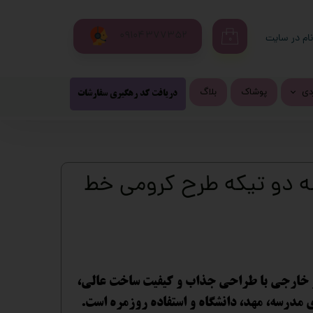
09104377352
ام در سایت
۰
ری من
اژه
ردی
پوشاک
بلاگ
پیشنهاد شگفت انگیز
محصولات پرفروش
دریافت کد رهگیری سفارشات
تزی
اب کاربری
شی و لپ تاب
دو تیکه طرح کرومی خط
روفرشی فانتزی
و
ری فانتزی
 خارجی با طراحی جذاب و کیفیت ساخت عالی،
ی مدرسه، مهد، دانشگاه و استفاده روزمره است.