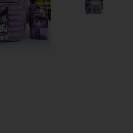
دفترچه
شانسی
مدادرنگی
استیک نوت
خط کش
چسب ماتیکی
مداد فانتزی
قمقمه
ست لوازم تحریر فانتزی
ظرف غذا
لوازم التحریر