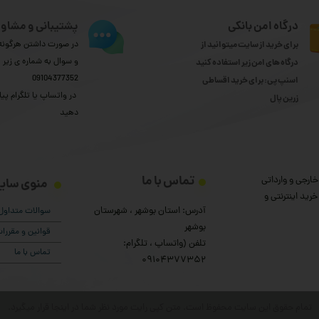
درگاه امن بانکی
پشتیبانی و مشاور
برای خرید از سایت میتوانید از
در صورت داشتن هرگونه 
و سوال به شماره ی زیر
درگاه های امن زیر استفاده کنید
09104377352
اسنپ پی: برای خرید اقساطی
​​​​​​​ در واتساپ یا تلگرام پیا
​​​​​​​زرین پال
دهید
تماس با ما
ارجی و وارداتی
منوی سای
رید اینترنتی و
آدرس: استان بوشهر ، شهرستان
سوالات متداول
بوشهر
قوانین و مقرر
تلفن (واتساپ ، تلگرام:
تماس با ما
۰9104377352
تمام حقوق این سایت محفوظ است. متن کپی رایت مورد نظر شما در اینجا قرار میگیرد.