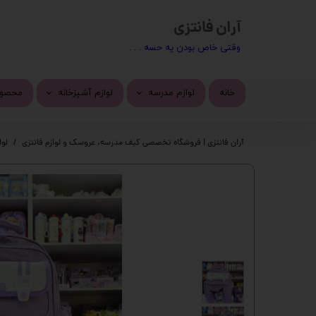
آران فانتزی
​​وقتی خاص بودن یه حسه . . .
خانه
لوازم مدرسه
لوازم آشپزخانه
محصول
کیف مدرسه
ماگ
محصول
آران فانتزی | فروشگاه تخصصی کیف مدرسه، عروسک و لوازم فانتزی
لوا
تراش
استیک
پاک کن
چسب 
خودکار
دسته 
روان نویس
کیف ف
اتود
چسب ز
جامدادی
پک ها
دفتر
گوی م