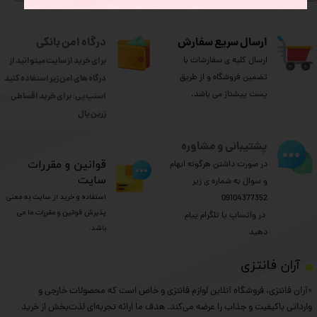
ارسال سریع سفارش
درگاه امن بانکی
ارسال کلیه ی سفارشات با
برای خرید از سایت میتوانید از
تضمین فروشگاه و از طریق
درگاه های امن زیر استفاده کنید
پست پیشتاز می باشد.
اسنپ پی: برای خرید اقساطی
​​​​​​​زرین پال
پشتیبانی و مشاوره
​قوانین و مقررات
در صورت داشتن هرگونه ابهام
سایت
و سوال به شماره ی زیر
استفاده و خرید از سایت به معنی
09104377352
پذیرش قوانین و مقررات ما می
​​​​​​​ در واتساپ یا تلگرام پیام
باشد.
دهید
​آران فانتزی
«آران فانتزی، فروشگاه آنلاین لوازم فانتزی و خاص است که محصولات خارجی و
وارداتی باکیفیت و جذاب را عرضه می‌کند. هدف ما ارائه تجربه‌ای لذت‌بخش از خرید