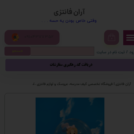
آران فانتزی
حساب کاربری من
​​وقتی خاص بودن یه حسه . . .
تغییر گذر واژه
09104377352
سفارشات
۰
جستجو
ود
/
ثبت نام در سایت
خروج از حساب کاربری
دریافت کد رهگیری سفارشات
آران فانتزی | فروشگاه تخصصی کیف مدرسه، عروسک و لوازم فانتزی
محصولات فانتزی
گ