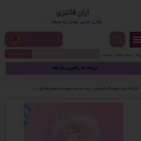
آران فانتزی
حساب کاربری من
​​وقتی خاص بودن یه حسه . . .
تغییر گذر واژه
09104377352
سفارشات
۰
جستجو
ود
/
ثبت نام در سایت
خروج از حساب کاربری
دریافت کد رهگیری سفارشات
آران فانتزی | فروشگاه تخصصی کیف مدرسه، عروسک و لوازم فانتزی
محصولات فانتزی
گ