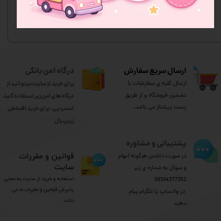
ثبت نظر
ارسال سریع سفارش
درگاه امن بانکی
ارسال کلیه ی سفارشات با
برای خرید از سایت میتوانید از
تضمین فروشگاه و از طریق
درگاه های امن زیر استفاده کنید
پست پیشتاز می باشد.
اسنپ پی: برای خرید اقساطی
​​​​​​​زرین پال
پشتیبانی و مشاوره
​قوانین و مقررات
در صورت داشتن هرگونه ابهام
سایت
و سوال به شماره ی زیر
استفاده و خرید از سایت به معنی
09104377352
پذیرش قوانین و مقررات ما می
​​​​​​​ در واتساپ یا تلگرام پیام
باشد.
دهید